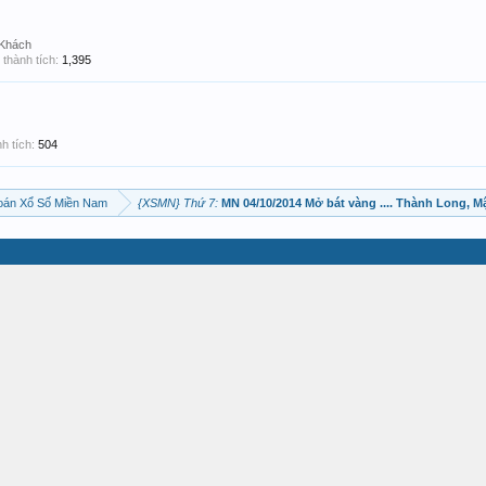
 Khách
thành tích:
1,395
h tích:
504
oán Xổ Số Miền Nam
{XSMN} Thứ 7:
MN 04/10/2014 Mở bát vàng .... Thành Long, Mậu 