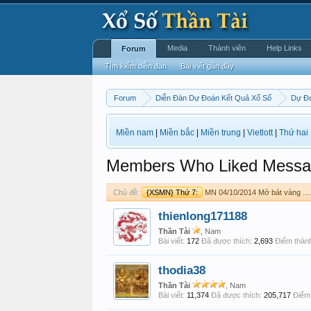
Media
Thành viên
Help Links
Forum
Tìm kiếm diễn đàn
Bài viết gần đây
Forum
Diễn Đàn Dự Đoán Kết Quả Xổ Số
Dự Đ
Miền nam
|
Miền bắc
|
Miền trung
|
Vietlott
|
Thứ hai
Members Who Liked Messa
Chủ đề:
{XSMN} Thứ 7:
MN 04/10/2014 Mở bát vàng .... 
thienlong171188
Thần Tài
, Nam
Bài viết:
172
Đã được thích:
2,693
Điểm thành
thodia38
Thần Tài
, Nam
Bài viết:
11,374
Đã được thích:
205,717
Điểm 