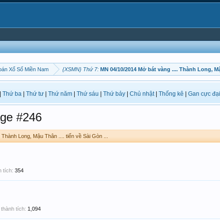
oán Xổ Số Miền Nam
{XSMN} Thứ 7:
MN 04/10/2014 Mở bát vàng .... Thành Long, Mậu 
|
Thứ ba
|
Thứ tư
|
Thứ năm
|
Thứ sáu
|
Thứ bảy
|
Chủ nhật
|
Thống kê
|
Gan cực đạ
ge #246
Thành Long, Mậu Thân .... tiến về Sài Gòn ...
 tích:
354
thành tích:
1,094