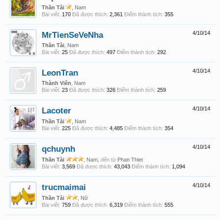
Thần Tài
, Nam
Bài viết:
170
Đã được thích:
2,361
Điểm thành tích:
355
MrTienSeVeNha
4/10/14
Thần Tài
, Nam
Bài viết:
25
Đã được thích:
497
Điểm thành tích:
292
LeonTran
4/10/14
Thành Viên
, Nam
Bài viết:
23
Đã được thích:
326
Điểm thành tích:
259
Lacoter
4/10/14
Thần Tài
, Nam
Bài viết:
225
Đã được thích:
4,485
Điểm thành tích:
354
qchuynh
4/10/14
Thần Tài
, Nam,
đến từ
Phan Thiet
Bài viết:
3,569
Đã được thích:
43,043
Điểm thành tích:
1,094
trucmaimai
4/10/14
Thần Tài
, Nữ
Bài viết:
759
Đã được thích:
6,319
Điểm thành tích:
555