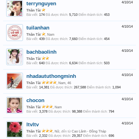
terrynguyen
4/10/14
Thần Tài
Bài viết:
174
Đã được thích:
5,710
Điểm thành tích:
453
tuilanhan
4/10/14
Thần Tài
, Nam
Bài viết:
439
Đã được thích:
7,660
Điểm thành tích:
454
bachbaolinh
4/10/14
Thần Tài
Bài viết:
640
Đã được thích:
6,634
Điểm thành tích:
503
nhadaututhongminh
4/10/14
Thần Tài
, Nam, 46
Bài viết:
14,381
Đã được thích:
267,588
Điểm thành tích:
1,094
chocon
4/10/14
Thần Tài
, Nam
Bài viết:
3,378
Đã được thích:
98,388
Điểm thành tích:
794
ltvltv
4/10/14
Thần Tài
, Nữ,
đến từ
Cao Lãnh - Đồng Tháp
Bài viết:
2,332
Đã được thích:
29,357
Điểm thành tích:
696