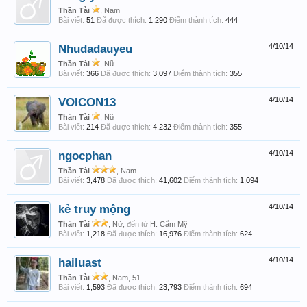
Thần Tài
, Nam
Bài viết:
51
Đã được thích:
1,290
Điểm thành tích:
444
Nhudadauyeu
4/10/14
Thần Tài
, Nữ
Bài viết:
366
Đã được thích:
3,097
Điểm thành tích:
355
VOICON13
4/10/14
Thần Tài
, Nữ
Bài viết:
214
Đã được thích:
4,232
Điểm thành tích:
355
ngocphan
4/10/14
Thần Tài
, Nam
Bài viết:
3,478
Đã được thích:
41,602
Điểm thành tích:
1,094
kẻ truy mộng
4/10/14
Thần Tài
, Nữ,
đến từ
H. Cẩm Mỹ
Bài viết:
1,218
Đã được thích:
16,976
Điểm thành tích:
624
hailuast
4/10/14
Thần Tài
, Nam, 51
Bài viết:
1,593
Đã được thích:
23,793
Điểm thành tích:
694