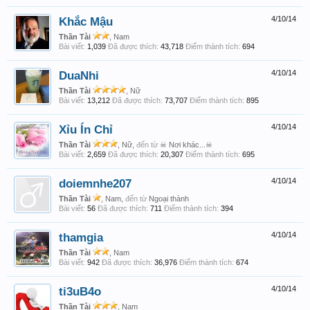
Khắc Mậu
4/10/14
Thần Tài
, Nam
Bài viết:
1,039
Đã được thích:
43,718
Điểm thành tích:
694
DuaNhi
4/10/14
Thần Tài
, Nữ
Bài viết:
13,212
Đã được thích:
73,707
Điểm thành tích:
895
Xỉu Ín Chỉ
4/10/14
Thần Tài
, Nữ,
đến từ
☠ Nơi khác...☠
Bài viết:
2,659
Đã được thích:
20,307
Điểm thành tích:
695
doiemnhe207
4/10/14
Thần Tài
, Nam,
đến từ
Ngoại thành
Bài viết:
56
Đã được thích:
711
Điểm thành tích:
394
thamgia
4/10/14
Thần Tài
, Nam
Bài viết:
942
Đã được thích:
36,976
Điểm thành tích:
674
ti3uB4o
4/10/14
Thần Tài
, Nam