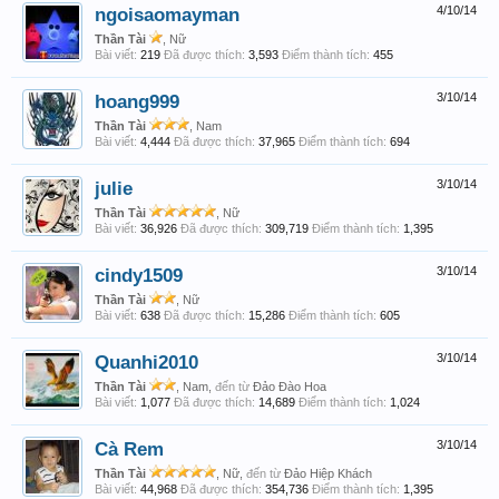
ngoisaomayman
4/10/14
Thần Tài
, Nữ
Bài viết:
219
Đã được thích:
3,593
Điểm thành tích:
455
hoang999
3/10/14
Thần Tài
, Nam
Bài viết:
4,444
Đã được thích:
37,965
Điểm thành tích:
694
julie
3/10/14
Thần Tài
, Nữ
Bài viết:
36,926
Đã được thích:
309,719
Điểm thành tích:
1,395
cindy1509
3/10/14
Thần Tài
, Nữ
Bài viết:
638
Đã được thích:
15,286
Điểm thành tích:
605
Quanhi2010
3/10/14
Thần Tài
, Nam,
đến từ
Đảo Đào Hoa
Bài viết:
1,077
Đã được thích:
14,689
Điểm thành tích:
1,024
Cà Rem
3/10/14
Thần Tài
, Nữ,
đến từ
Đảo Hiệp Khách
Bài viết:
44,968
Đã được thích:
354,736
Điểm thành tích:
1,395