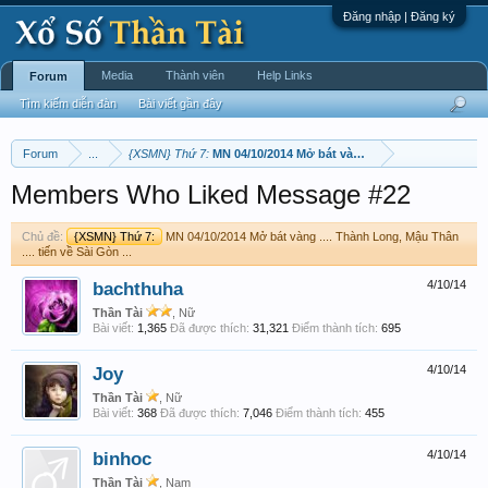
Đăng nhập | Đăng ký
Media
Thành viên
Help Links
Forum
Tìm kiếm diễn đàn
Bài viết gần đây
Forum
...
{XSMN} Thứ 7:
MN 04/10/2014 Mở bát vàng .... Thành Long, Mậu Th
Members Who Liked Message #22
Chủ đề:
{XSMN} Thứ 7:
MN 04/10/2014 Mở bát vàng .... Thành Long, Mậu Thân
.... tiến về Sài Gòn ...
bachthuha
4/10/14
Thần Tài
, Nữ
Bài viết:
1,365
Đã được thích:
31,321
Điểm thành tích:
695
Joy
4/10/14
Thần Tài
, Nữ
Bài viết:
368
Đã được thích:
7,046
Điểm thành tích:
455
binhoc
4/10/14
Thần Tài
, Nam