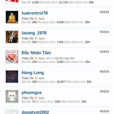
Bài viết:
2,630
Đã được thích:
21,718
Điểm thành tích:
694
luatrentroi78
4/10/14
Thần Tài
, Nam
Bài viết:
286
Đã được thích:
6,648
Điểm thành tích:
854
lavang_1978
4/10/14
Thần Tài
, Nam
Bài viết:
256
Đã được thích:
7,941
Điểm thành tích:
554
Đắc Nhân Tâm
4/10/14
Thần Tài
, Nam,
đến từ
Nơi tôi chào đời
Bài viết:
230
Đã được thích:
2,092
Điểm thành tích:
454
Hong Long
4/10/14
Thần Tài
, Nam
Bài viết:
330
Đã được thích:
10,957
Điểm thành tích:
504
phuongxa
4/10/14
Thần Tài
, Nam
Bài viết:
72
Đã được thích:
636
Điểm thành tích:
294
dungtynt2002
4/10/14