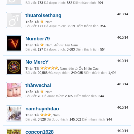
Bài viết:
173
Đã được thích:
632
Điểm thành tích:
404
thuaroisethang
4/10/14
Thần Tài
, Nam
Bài viết:
171
Đã được thích:
3,519
Điểm thành tích:
354
Number79
4/10/14
Thần Tài
, Nam,
đến từ
Tây Nam
Bài viết:
197
Đã được thích:
8,683
Điểm thành tích:
554
No MercY
4/10/14
Thần Tài
, Nam,
đến từ
Ốc Nhân Các
Bài viết:
20,583
Đã được thích:
240,085
Điểm thành tích:
1,494
thầnvechai
4/10/14
Thần Tài
, Nam
Bài viết:
76
Đã được thích:
2,185
Điểm thành tích:
344
namhuynhdao
4/10/14
Thần Tài
, Nam
Bài viết:
8,528
Đã được thích:
145,302
Điểm thành tích:
944
copcon1628
4/10/14