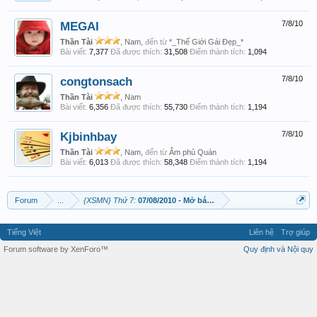
MEGAI
7/8/10
Thần Tài
, Nam,
đến từ
*_Thế Giới Gái Đẹp_*
Bài viết:
7,377
Đã được thích:
31,508
Điểm thành tích:
1,094
congtonsach
7/8/10
Thần Tài
, Nam
Bài viết:
6,356
Đã được thích:
55,730
Điểm thành tích:
1,194
Kjbinhbay
7/8/10
Thần Tài
, Nam,
đến từ
Âm phủ Quán
Bài viết:
6,013
Đã được thích:
58,348
Điểm thành tích:
1,194
Forum
...
{XSMN} Thứ 7:
07/08/2010 - Mở bát lấy Lộc MN TP-LA-HG-BP ‎
Tiếng Việt
Liên hệ
Trợ giúp
Forum software by XenForo™
Quy định và Nội quy