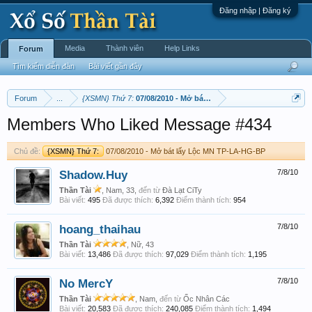
Đăng nhập | Đăng ký
Media
Thành viên
Help Links
Forum
Tìm kiếm diễn đàn
Bài viết gần đây
Forum
...
{XSMN} Thứ 7:
07/08/2010 - Mở bát lấy Lộc MN TP-LA-HG-BP ‎
Members Who Liked Message #434
Chủ đề:
{XSMN} Thứ 7:
07/08/2010 - Mở bát lấy Lộc MN TP-LA-HG-BP ‎
Shadow.Huy
7/8/10
Thần Tài
, Nam, 33,
đến từ
Đà Lạt CiTy
Bài viết:
495
Đã được thích:
6,392
Điểm thành tích:
954
hoang_thaihau
7/8/10
Thần Tài
, Nữ, 43
Bài viết:
13,486
Đã được thích:
97,029
Điểm thành tích:
1,195
No MercY
7/8/10
Thần Tài
, Nam,
đến từ
Ốc Nhân Các
Bài viết:
20,583
Đã được thích:
240,085
Điểm thành tích:
1,494