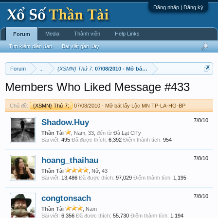
Đăng nhập | Đăng ký
Media
Thành viên
Help Links
Forum
Tìm kiếm diễn đàn
Bài viết gần đây
Forum
...
{XSMN} Thứ 7:
07/08/2010 - Mở bát lấy Lộc MN TP-LA-HG-BP ‎
Members Who Liked Message #433
Chủ đề:
{XSMN} Thứ 7:
07/08/2010 - Mở bát lấy Lộc MN TP-LA-HG-BP ‎
Shadow.Huy
7/8/10
Thần Tài
, Nam, 33,
đến từ
Đà Lạt CiTy
Bài viết:
495
Đã được thích:
6,392
Điểm thành tích:
954
hoang_thaihau
7/8/10
Thần Tài
, Nữ, 43
Bài viết:
13,486
Đã được thích:
97,029
Điểm thành tích:
1,195
congtonsach
7/8/10
Thần Tài
, Nam
Bài viết:
6,356
Đã được thích:
55,730
Điểm thành tích:
1,194