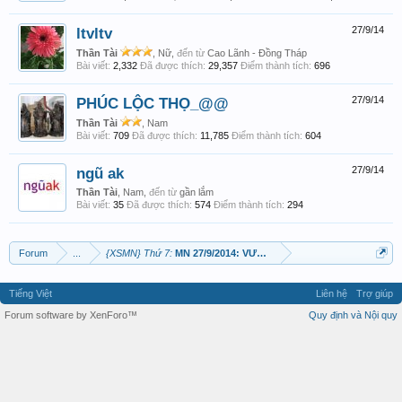
ltvltv
27/9/14
Thần Tài
, Nữ,
đến từ
Cao Lãnh - Đồng Tháp
Bài viết:
2,332
Đã được thích:
29,357
Điểm thành tích:
696
PHÚC LỘC THỌ_@@
27/9/14
Thần Tài
, Nam
Bài viết:
709
Đã được thích:
11,785
Điểm thành tích:
604
ngũ ak
27/9/14
Thần Tài
, Nam,
đến từ
gần lắm
Bài viết:
35
Đã được thích:
574
Điểm thành tích:
294
Forum
...
{XSMN} Thứ 7:
MN 27/9/2014: VƯỢT BIỂN
Tiếng Việt
Liên hệ
Trợ giúp
Forum software by XenForo™
Quy định và Nội quy