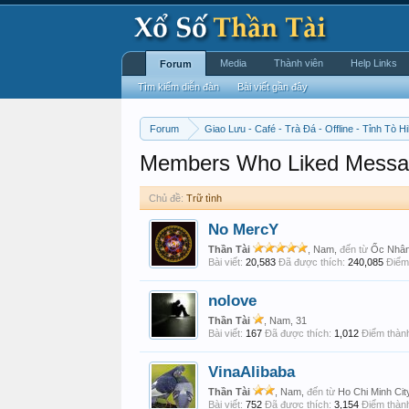
Media
Thành viên
Help Links
Forum
Tìm kiếm diễn đàn
Bài viết gần đây
Forum
Giao Lưu - Café - Trà Đá - Offline - Tỉnh Tò Hi
Members Who Liked Messa
Chủ đề:
Trữ tình
No MercY
Thần Tài
, Nam,
đến từ
Ốc Nhâ
Bài viết:
20,583
Đã được thích:
240,085
Điểm 
nolove
Thần Tài
, Nam, 31
Bài viết:
167
Đã được thích:
1,012
Điểm thành
VinaAlibaba
Thần Tài
, Nam,
đến từ
Ho Chi Minh Cit
Bài viết:
752
Đã được thích:
3,154
Điểm thành