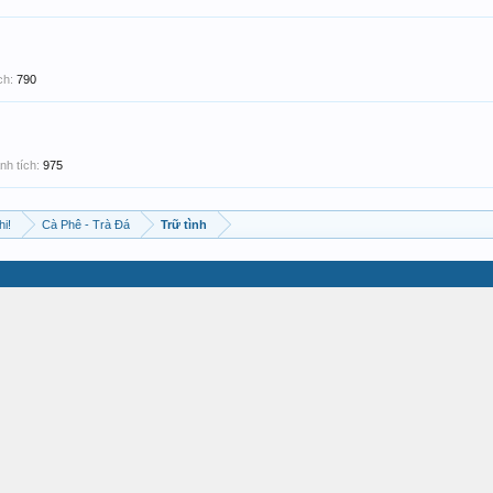
ch:
790
nh tích:
975
hi!
Cà Phê - Trà Đá
Trữ tình