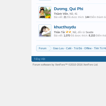
Dương_Qui Phi
Thành Viên
, Nữ, 41
Bài viết:
21
Đã được thích:
144
Điểm thành tí
khucthuydu
Thần Tài
, Nữ,
đến từ
Seattle
Bài viết:
1,070
Đã được thích:
8,153
Điểm thà
Forum
Giao Lưu - Café - Trà Đá - Offline - Tỉnh Tò Hi
Tiếng Việt
Forum software by XenForo™
©2010-2016 XenForo Ltd.