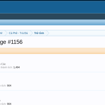
hi!
Cà Phê - Trà Đá
Trữ tình
ge #1156
n Các
thành tích:
1,494
 tích:
904
y
 tích:
904