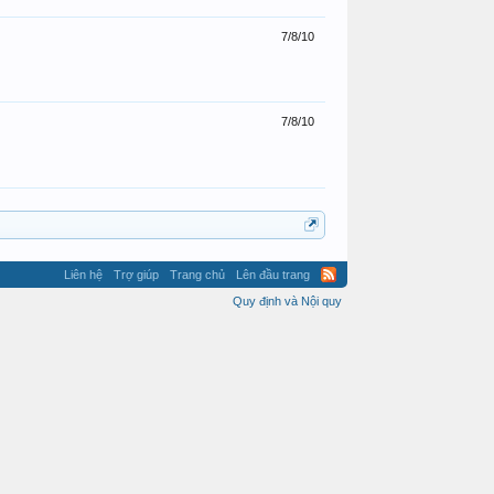
7/8/10
7/8/10
Liên hệ
Trợ giúp
Trang chủ
Lên đầu trang
Quy định và Nội quy