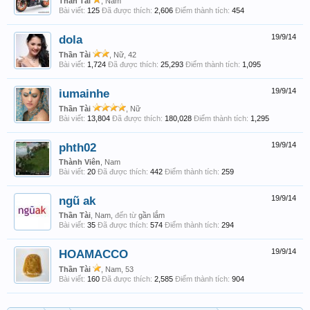
Thần Tài
, Nam
Bài viết:
125
Đã được thích:
2,606
Điểm thành tích:
454
dola
19/9/14
Thần Tài
, Nữ, 42
Bài viết:
1,724
Đã được thích:
25,293
Điểm thành tích:
1,095
iumainhe
19/9/14
Thần Tài
, Nữ
Bài viết:
13,804
Đã được thích:
180,028
Điểm thành tích:
1,295
phth02
19/9/14
Thành Viên
, Nam
Bài viết:
20
Đã được thích:
442
Điểm thành tích:
259
ngũ ak
19/9/14
Thần Tài
, Nam,
đến từ
gần lắm
Bài viết:
35
Đã được thích:
574
Điểm thành tích:
294
HOAMACCO
19/9/14
Thần Tài
, Nam, 53
Bài viết:
160
Đã được thích:
2,585
Điểm thành tích:
904