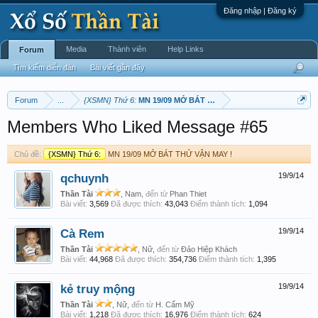
Đăng nhập | Đăng ký
Media
Thành viên
Help Links
Forum
Tìm kiếm diễn đàn
Bài viết gần đây
Forum
...
{XSMN} Thứ 6:
MN 19/09 MỞ BÁT THỬ VẬN MAY !
Members Who Liked Message #65
Chủ đề:
{XSMN} Thứ 6:
MN 19/09 MỞ BÁT THỬ VẬN MAY !
qchuynh
19/9/14
Thần Tài
, Nam,
đến từ
Phan Thiet
Bài viết:
3,569
Đã được thích:
43,043
Điểm thành tích:
1,094
Cà Rem
19/9/14
Thần Tài
, Nữ,
đến từ
Đảo Hiệp Khách
Bài viết:
44,968
Đã được thích:
354,736
Điểm thành tích:
1,395
kẻ truy mộng
19/9/14
Thần Tài
, Nữ,
đến từ
H. Cẩm Mỹ
Bài viết:
1,218
Đã được thích:
16,976
Điểm thành tích:
624