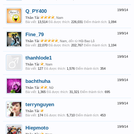
Q_PY400
19/9/14
Thần Tài
, Nam
Bài viết:
13,514
Đã được thích:
226,031
Điểm thành tích:
1,094
Fine_79
19/9/14
Thần Tài
, Nam,
đến từ
Hội Bao Lô
Bài viết:
22,070
Đã được thích:
202,767
Điểm thành tích:
1,194
thanhlode1
19/9/14
Thần Tài
, Nam
Bài viết:
127
Đã được thích:
1,576
Điểm thành tích:
354
bachthuha
19/9/14
Thần Tài
, Nữ
Bài viết:
1,365
Đã được thích:
31,321
Điểm thành tích:
695
terrynguyen
19/9/14
Thần Tài
Bài viết:
174
Đã được thích:
5,710
Điểm thành tích:
453
Hiepmoto
19/9/14