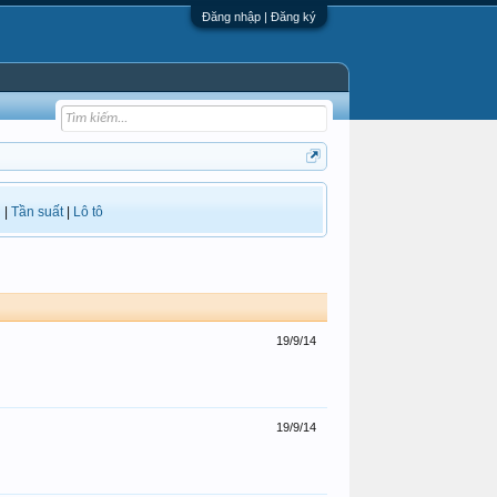
Đăng nhập | Đăng ký
i
|
Tần suất
|
Lô tô
19/9/14
19/9/14