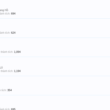
ang Hồ
ành tích:
694
ành tích:
624
thành tích:
1,094
 Lô
thành tích:
1,194
 tích:
354
ành tích:
695