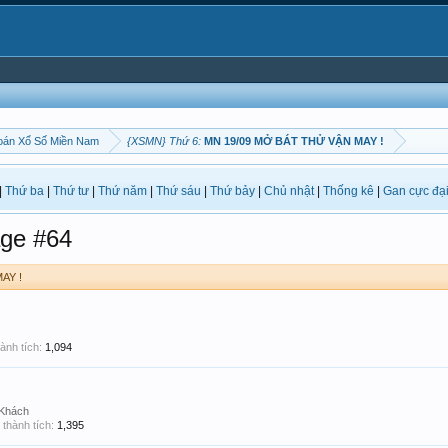
oán Xổ Số Miền Nam
{XSMN} Thứ 6:
MN 19/09 MỞ BÁT THỬ VẬN MAY !
|
Thứ ba
|
Thứ tư
|
Thứ năm
|
Thứ sáu
|
Thứ bảy
|
Chủ nhật
|
Thống kê
|
Gan cực đạ
ge #64
AY !
ành tích:
1,094
 Khách
thành tích:
1,395