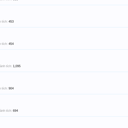
 tích:
453
 tích:
454
ành tích:
1,095
 tích:
904
ành tích:
694