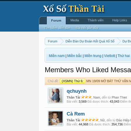
Media
Thành viên
Help Links
Forum
Tìm kiếm diễn đàn
Bài viết gần đây
Forum
Diễn Đàn Dự Đoán Kết Quả Xổ Số
Dự Đ
Miền nam
|
Miền bắc
|
Miền trung
|
Vietlott
|
Thứ hai
Members Who Liked Messa
Chủ đề:
{XSMN} Thứ 6:
MN 19/09 MỞ BÁT THỬ VẬN M
qchuynh
Thần Tài
, Nam,
đến từ
Phan Thiet
Bài viết:
3,569
Đã được thích:
43,043
Điểm th
Cà Rem
Thần Tài
, Nữ,
đến từ
Đảo Hiệp
Bài viết:
44,968
Đã được thích:
354,736
Điểm 