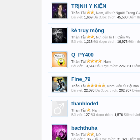
TRỊNH Y KIỆN
Thần Tài
, Nam,
đến từ
Người Trong Gi
Bài viết:
1,669
Đã được thích:
45,583
Điểm th
kẻ truy mộng
Thần Tài
, Nữ,
đến từ
H. Cẩm Mỹ
Bài viết:
1,218
Đã được thích:
16,976
Điểm th
Q_PY400
Thần Tài
, Nam
Bài viết:
13,514
Đã được thích:
226,031
Điểm 
Fine_79
Thần Tài
, Nam,
đến từ
Hội Bao
Bài viết:
22,070
Đã được thích:
202,767
Điểm 
thanhlode1
Thần Tài
, Nam
Bài viết:
127
Đã được thích:
1,576
Điểm thành
bachthuha
Thần Tài
, Nữ
Bài viết:
1,365
Đã được thích:
31,321
Điểm th