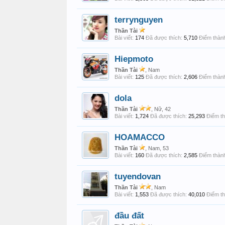
terrynguyen
Thần Tài
Bài viết:
174
Đã được thích:
5,710
Điểm thành
Hiepmoto
Thần Tài
, Nam
Bài viết:
125
Đã được thích:
2,606
Điểm thành
dola
Thần Tài
, Nữ, 42
Bài viết:
1,724
Đã được thích:
25,293
Điểm th
HOAMACCO
Thần Tài
, Nam, 53
Bài viết:
160
Đã được thích:
2,585
Điểm thành
tuyendovan
Thần Tài
, Nam
Bài viết:
1,553
Đã được thích:
40,010
Điểm th
đầu đất