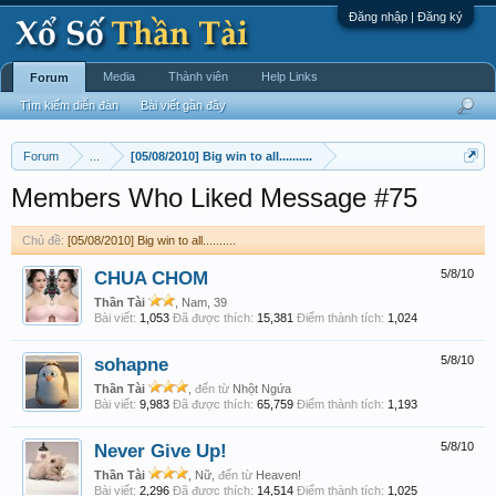
Đăng nhập | Đăng ký
Media
Thành viên
Help Links
Forum
Tìm kiếm diễn đàn
Bài viết gần đây
Forum
...
[05/08/2010] Big win to all..........
Members Who Liked Message #75
Chủ đề:
[05/08/2010] Big win to all..........
CHUA CHOM
5/8/10
Thần Tài
, Nam, 39
Bài viết:
1,053
Đã được thích:
15,381
Điểm thành tích:
1,024
sohapne
5/8/10
Thần Tài
,
đến từ
Nhột Ngứa
Bài viết:
9,983
Đã được thích:
65,759
Điểm thành tích:
1,193
Never Give Up!
5/8/10
Thần Tài
, Nữ,
đến từ
Heaven!
Bài viết:
2,296
Đã được thích:
14,514
Điểm thành tích:
1,025