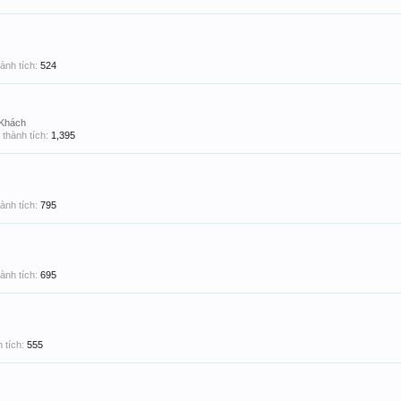
ành tích:
524
 Khách
thành tích:
1,395
ành tích:
795
ành tích:
695
 tích:
555