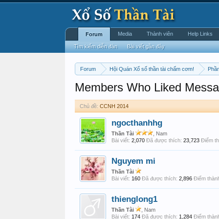
Media
Thành viên
Help Links
Forum
Tìm kiếm diễn đàn
Bài viết gần đây
Forum
Hội Quán Xổ số thần tài chấm cơm!
Phần
Members Who Liked Messa
Chủ đề:
CCNH 2014
ngocthanhhg
Thần Tài
, Nam
Bài viết:
2,070
Đã được thích:
23,723
Điểm th
Nguyem mi
Thần Tài
Bài viết:
160
Đã được thích:
2,896
Điểm thành
thienglong1
Thần Tài
, Nam
Bài viết:
174
Đã được thích:
1,284
Điểm thành