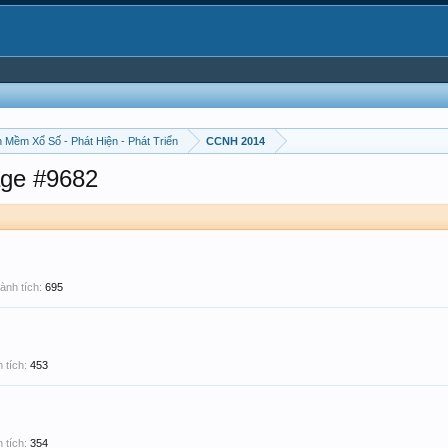
 Mềm Xổ Số - Phát Hiện - Phát Triển
CCNH 2014
ge #9682
ành tích:
695
 tích:
453
 tích:
354