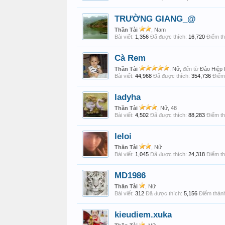
TRƯỜNG GIANG_@
Thần Tài
, Nam
Bài viết:
1,356
Đã được thích:
16,720
Điểm th
Cà Rem
Thần Tài
, Nữ,
đến từ
Đảo Hiệp
Bài viết:
44,968
Đã được thích:
354,736
Điểm 
ladyha
Thần Tài
, Nữ, 48
Bài viết:
4,502
Đã được thích:
88,283
Điểm th
leloi
Thần Tài
, Nữ
Bài viết:
1,045
Đã được thích:
24,318
Điểm th
MD1986
Thần Tài
, Nữ
Bài viết:
312
Đã được thích:
5,156
Điểm thành
kieudiem.xuka