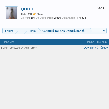
QUỈ LỆ
9/8/14
Thần Tài
, Nam
Bài viết:
194
Đã được thích:
2,810
Điểm thành tích:
354
Forum
...
Spam
Cát bụi là tôi-Anh Đồng là bạn tôi-Spam mình tôi!
Tiếng Việt
Liên hệ
Trợ giúp
Forum software by XenForo™
Quy định và Nội quy