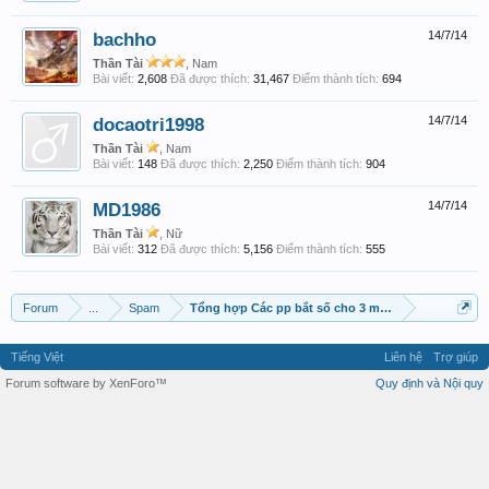
bachho
14/7/14
Thần Tài
, Nam
Bài viết:
2,608
Đã được thích:
31,467
Điểm thành tích:
694
docaotri1998
14/7/14
Thần Tài
, Nam
Bài viết:
148
Đã được thích:
2,250
Điểm thành tích:
904
MD1986
14/7/14
Thần Tài
, Nữ
Bài viết:
312
Đã được thích:
5,156
Điểm thành tích:
555
Forum
...
Spam
Tổng hợp Các pp bắt số cho 3 miền.
Tiếng Việt
Liên hệ
Trợ giúp
Forum software by XenForo™
Quy định và Nội quy