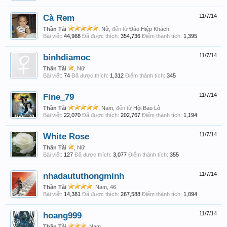
Cà Rem
11/7/14
Thần Tài
, Nữ,
đến từ
Đảo Hiệp Khách
Bài viết:
44,968
Đã được thích:
354,736
Điểm thành tích:
1,395
binhdiamoc
11/7/14
Thần Tài
, Nữ
Bài viết:
74
Đã được thích:
1,312
Điểm thành tích:
345
Fine_79
11/7/14
Thần Tài
, Nam,
đến từ
Hội Bao Lô
Bài viết:
22,070
Đã được thích:
202,767
Điểm thành tích:
1,194
White Rose
11/7/14
Thần Tài
, Nữ
Bài viết:
127
Đã được thích:
3,077
Điểm thành tích:
355
nhadaututhongminh
11/7/14
Thần Tài
, Nam, 46
Bài viết:
14,381
Đã được thích:
267,588
Điểm thành tích:
1,094
hoang999
11/7/14
Thần Tài
, Nam