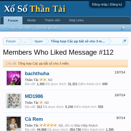
Đăng nhập | Đăng ký
Media
Thành viên
Help Links
Forum
Tìm kiếm diễn đàn
Bài viết gần đây
Forum
...
Spam
Tổng hợp Các pp bắt số cho 3 miền.
Members Who Liked Message #112
Chủ đề:
Tổng hợp Các pp bắt số cho 3 miền.
bachthuha
13/7/14
Thần Tài
, Nữ
Bài viết:
1,365
Đã được thích:
31,321
Điểm thành tích:
695
MD1986
10/7/14
Thần Tài
, Nữ
Bài viết:
312
Đã được thích:
5,156
Điểm thành tích:
555
Cà Rem
9/7/14
Thần Tài
, Nữ,
đến từ
Đảo Hiệp Khách
Bài viết:
44,968
Đã được thích:
354,736
Điểm thành tích:
1,395