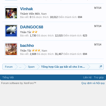
Vinhak
9/7/14
Thành Viên Mới
, Nam
Bài viết:
0
Đã được thích:
18,012
Điểm thành tích:
694
DAINGOC68
9/7/14
Thần Tài
Bài viết:
1,730
Đã được thích:
12,015
Điểm thành tích:
623
bachho
9/7/14
Thần Tài
, Nam
Bài viết:
2,608
Đã được thích:
31,467
Điểm thành tích:
694
Forum
...
Spam
Tổng hợp Các pp bắt số cho 3 miền.
Tiếng Việt
Liên hệ
Trợ giúp
Forum software by XenForo™
Quy định và Nội quy