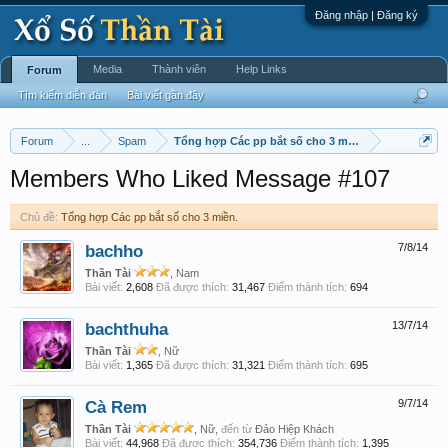
Đăng nhập | Đăng ký
Media
Thành viên
Help Links
Forum
Tìm kiếm diễn đàn
Bài viết gần đây
Forum
...
Spam
Tổng hợp Các pp bắt số cho 3 miền.
Members Who Liked Message #107
Chủ đề:
Tổng hợp Các pp bắt số cho 3 miền.
bachho
7/8/14
Thần Tài
, Nam
Bài viết:
2,608
Đã được thích:
31,467
Điểm thành tích:
694
bachthuha
13/7/14
Thần Tài
, Nữ
Bài viết:
1,365
Đã được thích:
31,321
Điểm thành tích:
695
Cà Rem
9/7/14
Thần Tài
, Nữ,
đến từ
Đảo Hiệp Khách
Bài viết:
44,968
Đã được thích:
354,736
Điểm thành tích:
1,395