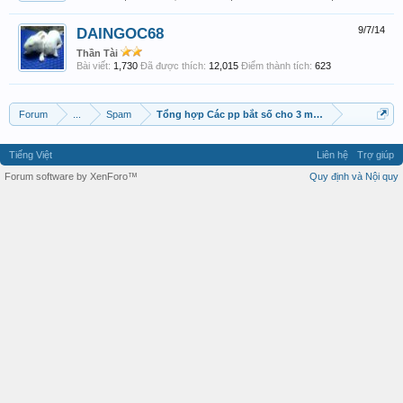
DAINGOC68
9/7/14
Thần Tài
Bài viết:
1,730
Đã được thích:
12,015
Điểm thành tích:
623
Forum
...
Spam
Tổng hợp Các pp bắt số cho 3 miền.
Tiếng Việt
Liên hệ
Trợ giúp
Forum software by XenForo™
Quy định và Nội quy