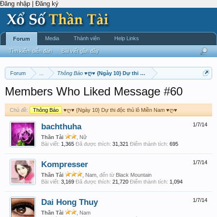
Đăng nhập | Đăng ký
Media
Thành viên
Help Links
Forum
Tìm kiếm diễn đàn
Bài viết gần đây
Forum
...
Thông Báo
♥ღ♥ {Ngày 10} Dự thi độc thủ lô Miền Nam ♥ღ♥
Members Who Liked Message #60
Chủ đề:
Thông Báo
♥ღ♥ {Ngày 10} Dự thi độc thủ lô Miền Nam ♥ღ♥
bachthuha
1/7/14
Thần Tài
, Nữ
Bài viết:
1,365
Đã được thích:
31,321
Điểm thành tích:
695
Kompresser
1/7/14
Thần Tài
, Nam,
đến từ
Black Mountain
Bài viết:
3,169
Đã được thích:
21,720
Điểm thành tích:
1,094
Dai Hong Thuy
1/7/14
Thần Tài
, Nam