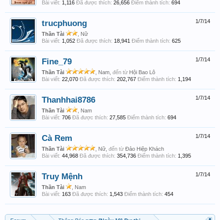
Bài viết:
1,116
Đã được thích:
26,656
Điểm thành tích:
694
trucphuong
1/7/14
Thần Tài
, Nữ
Bài viết:
1,052
Đã được thích:
18,941
Điểm thành tích:
625
Fine_79
1/7/14
Thần Tài
, Nam,
đến từ
Hội Bao Lô
Bài viết:
22,070
Đã được thích:
202,767
Điểm thành tích:
1,194
Thanhhai8786
1/7/14
Thần Tài
, Nam
Bài viết:
706
Đã được thích:
27,585
Điểm thành tích:
694
Cà Rem
1/7/14
Thần Tài
, Nữ,
đến từ
Đảo Hiệp Khách
Bài viết:
44,968
Đã được thích:
354,736
Điểm thành tích:
1,395
Truy Mệnh
1/7/14
Thần Tài
, Nam
Bài viết:
163
Đã được thích:
1,543
Điểm thành tích:
454