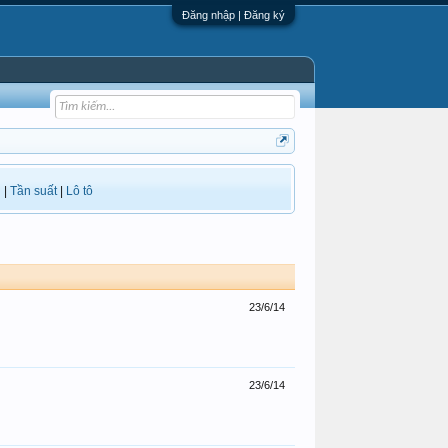
Đăng nhập | Đăng ký
i
|
Tần suất
|
Lô tô
23/6/14
23/6/14