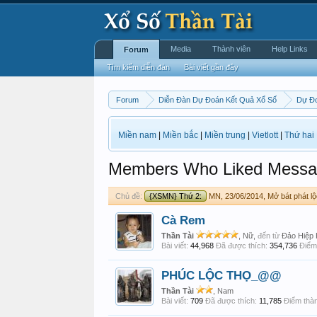
Media
Thành viên
Help Links
Forum
Tìm kiếm diễn đàn
Bài viết gần đây
Forum
Diễn Đàn Dự Đoán Kết Quả Xổ Số
Dự Đ
Miền nam
|
Miền bắc
|
Miền trung
|
Vietlott
|
Thứ hai
Members Who Liked Messa
Chủ đề:
{XSMN} Thứ 2:
MN, 23/06/2014, Mở bát phát lộ
Cà Rem
Thần Tài
, Nữ,
đến từ
Đảo Hiệp
Bài viết:
44,968
Đã được thích:
354,736
Điểm 
PHÚC LỘC THỌ_@@
Thần Tài
, Nam
Bài viết:
709
Đã được thích:
11,785
Điểm thàn