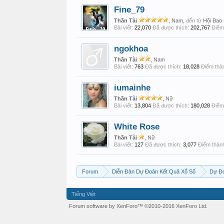
Fine_79
Thần Tài
, Nam,
đến từ
Hội Bao
Bài viết:
22,070
Đã được thích:
202,767
Điểm 
ngokhoa
Thần Tài
, Nam
Bài viết:
763
Đã được thích:
18,028
Điểm thàn
iumainhe
Thần Tài
, Nữ
Bài viết:
13,804
Đã được thích:
180,028
Điểm 
White Rose
Thần Tài
, Nữ
Bài viết:
127
Đã được thích:
3,077
Điểm thành
Forum
Diễn Đàn Dự Đoán Kết Quả Xổ Số
Dự Đ
Tiếng Việt
Forum software by XenForo™
©2010-2016 XenForo Ltd.