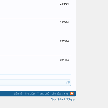
23/6/14
23/6/14
23/6/14
23/6/14
Liên hệ
Trợ giúp
Trang chủ
Lên đầu trang
Quy định và Nội quy