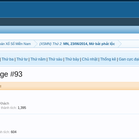
oán Xổ Số Miền Nam
{XSMN} Thứ 2:
MN, 23/06/2014, Mở bát phát lộc
|
Thứ ba
|
Thứ tư
|
Thứ năm
|
Thứ sáu
|
Thứ bảy
|
Chủ nhật
|
Thống kê
|
Gan cực đạ
ge #93
c
 Khách
thành tích:
1,395
h tích:
604