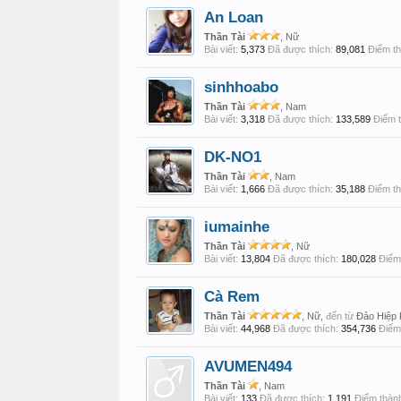
An Loan
Thần Tài
, Nữ
Bài viết:
5,373
Đã được thích:
89,081
Điểm th
sinhhoabo
Thần Tài
, Nam
Bài viết:
3,318
Đã được thích:
133,589
Điểm t
DK-NO1
Thần Tài
, Nam
Bài viết:
1,666
Đã được thích:
35,188
Điểm th
iumainhe
Thần Tài
, Nữ
Bài viết:
13,804
Đã được thích:
180,028
Điểm 
Cà Rem
Thần Tài
, Nữ,
đến từ
Đảo Hiệp
Bài viết:
44,968
Đã được thích:
354,736
Điểm 
AVUMEN494
Thần Tài
, Nam
Bài viết:
133
Đã được thích:
1,191
Điểm thành