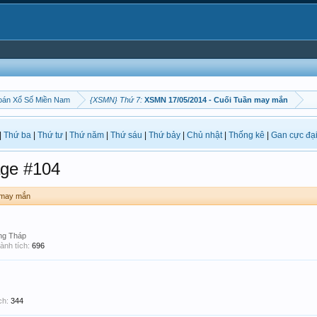
oán Xổ Số Miền Nam
{XSMN} Thứ 7:
XSMN 17/05/2014 - Cuối Tuần may mắn
|
Thứ ba
|
Thứ tư
|
Thứ năm
|
Thứ sáu
|
Thứ bảy
|
Chủ nhật
|
Thống kê
|
Gan cực đạ
ge #104
 may mắn
ng Tháp
ành tích:
696
ch:
344