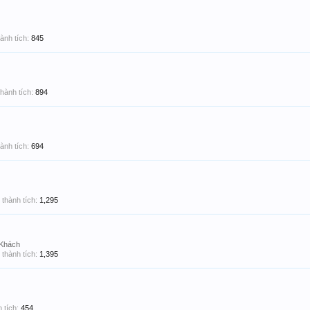
ành tích:
845
hành tích:
894
ành tích:
694
thành tích:
1,295
 Khách
thành tích:
1,395
 tích:
454