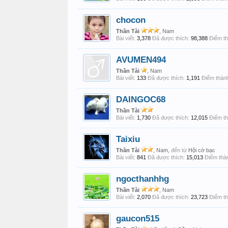
chocon
Thần Tài
, Nam
Bài viết:
3,378
Đã được thích:
98,388
Điểm th
AVUMEN494
Thần Tài
, Nam
Bài viết:
133
Đã được thích:
1,191
Điểm thành
DAINGOC68
Thần Tài
Bài viết:
1,730
Đã được thích:
12,015
Điểm th
Taixiu
Thần Tài
, Nam,
đến từ
Hội cờ bạc
Bài viết:
841
Đã được thích:
15,013
Điểm thàn
ngocthanhhg
Thần Tài
, Nam
Bài viết:
2,070
Đã được thích:
23,723
Điểm th
gaucon515