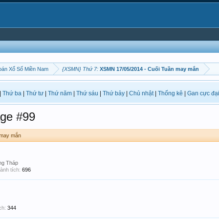
oán Xổ Số Miền Nam
{XSMN} Thứ 7:
XSMN 17/05/2014 - Cuối Tuần may mắn
|
Thứ ba
|
Thứ tư
|
Thứ năm
|
Thứ sáu
|
Thứ bảy
|
Chủ nhật
|
Thống kê
|
Gan cực đạ
ge #99
 may mắn
ng Tháp
ành tích:
696
ch:
344