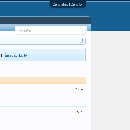
Đăng nhập | Đăng ký
i
|
Tần suất
|
Lô tô
17/5/14
17/5/14