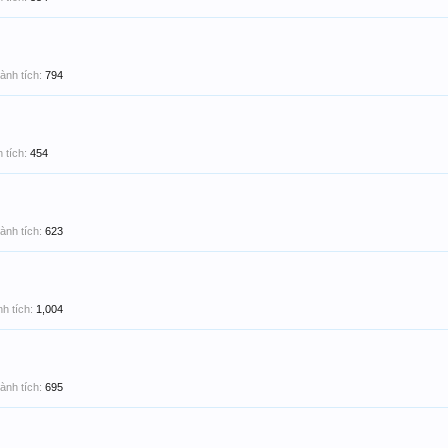
ành tích:
794
 tích:
454
ành tích:
623
h tích:
1,004
ành tích:
695