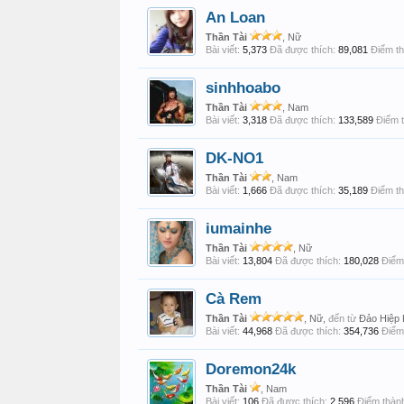
An Loan
Thần Tài
, Nữ
Bài viết:
5,373
Đã được thích:
89,081
Điểm th
sinhhoabo
Thần Tài
, Nam
Bài viết:
3,318
Đã được thích:
133,589
Điểm t
DK-NO1
Thần Tài
, Nam
Bài viết:
1,666
Đã được thích:
35,189
Điểm th
iumainhe
Thần Tài
, Nữ
Bài viết:
13,804
Đã được thích:
180,028
Điểm 
Cà Rem
Thần Tài
, Nữ,
đến từ
Đảo Hiệp
Bài viết:
44,968
Đã được thích:
354,736
Điểm 
Doremon24k
Thần Tài
, Nam
Bài viết:
106
Đã được thích:
2,596
Điểm thành