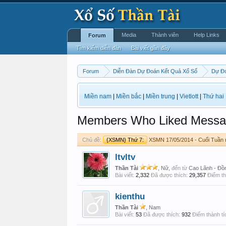
Media
Thành viên
Help Links
Forum
Tìm kiếm diễn đàn
Bài viết gần đây
Forum
Diễn Đàn Dự Đoán Kết Quả Xổ Số
Dự Đ
Miền nam
|
Miền bắc
|
Miền trung
|
Vietlott
|
Thứ hai
Members Who Liked Messa
Chủ đề:
{XSMN} Thứ 7:
XSMN 17/05/2014 - Cuối Tuần
ltvltv
Thần Tài
, Nữ,
đến từ
Cao Lãnh - Đồ
Bài viết:
2,332
Đã được thích:
29,357
Điểm th
kienthu
Thần Tài
, Nam
Bài viết:
53
Đã được thích:
932
Điểm thành tí