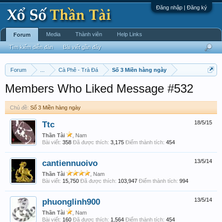
Đăng nhập | Đăng ký
Media
Thành viên
Help Links
Forum
Tìm kiếm diễn đàn
Bài viết gần đây
Forum
...
Cà Phê - Trà Đá
Số 3 Miền hàng ngày
Members Who Liked Message #532
Chủ đề:
Số 3 Miền hàng ngày
Ttc
18/5/15
Thần Tài
, Nam
Bài viết:
358
Đã được thích:
3,175
Điểm thành tích:
454
cantiennuoivo
13/5/14
Thần Tài
, Nam
Bài viết:
15,750
Đã được thích:
103,947
Điểm thành tích:
994
phuonglinh900
13/5/14
Thần Tài
, Nam
Bài viết:
160
Đã được thích:
1,564
Điểm thành tích:
454