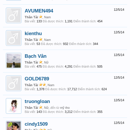
AVUMEN494
12/5/14
Thần Tài
, Nam
Bài viết:
133
Đã được thích:
1,191
Điểm thành tích:
454
kienthu
12/5/14
Thần Tài
, Nam
Bài viết:
53
Đã được thích:
932
Điểm thành tích:
344
Bạch Vân
12/5/14
Thần Tài
, Nữ
Bài viết:
475
Đã được thích:
4,291
Điểm thành tích:
505
GOLD6789
12/5/14
Thần Tài
, Nam
Bài viết:
1,378
Đã được thích:
17,712
Điểm thành tích:
624
truongloan
12/5/14
Thần Tài
, Nữ,
đến từ
mỹ tho
Bài viết:
143
Đã được thích:
3,212
Điểm thành tích:
355
cindy1509
12/5/14