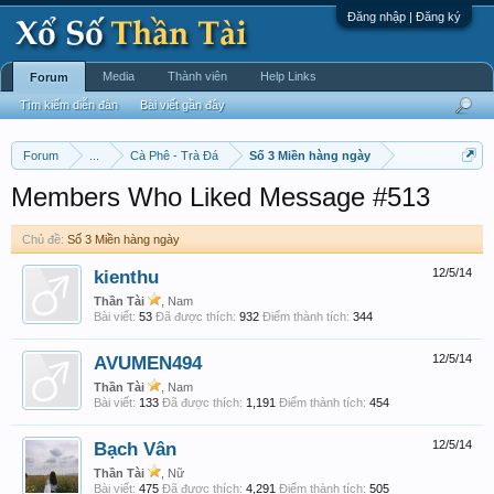
Đăng nhập | Đăng ký
Media
Thành viên
Help Links
Forum
Tìm kiếm diễn đàn
Bài viết gần đây
Forum
...
Cà Phê - Trà Đá
Số 3 Miền hàng ngày
Members Who Liked Message #513
Chủ đề:
Số 3 Miền hàng ngày
kienthu
12/5/14
Thần Tài
, Nam
Bài viết:
53
Đã được thích:
932
Điểm thành tích:
344
AVUMEN494
12/5/14
Thần Tài
, Nam
Bài viết:
133
Đã được thích:
1,191
Điểm thành tích:
454
Bạch Vân
12/5/14
Thần Tài
, Nữ
Bài viết:
475
Đã được thích:
4,291
Điểm thành tích:
505