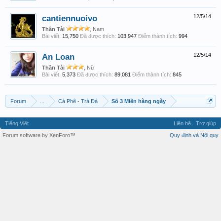
cantiennuoivo
12/5/14
Thần Tài
, Nam
Bài viết:
15,750
Đã được thích:
103,947
Điểm thành tích:
994
An Loan
12/5/14
Thần Tài
, Nữ
Bài viết:
5,373
Đã được thích:
89,081
Điểm thành tích:
845
Forum
...
Cà Phê - Trà Đá
Số 3 Miền hàng ngày
Tiếng Việt
Liên hệ
Trợ giúp
Forum software by XenForo™
Quy định và Nội quy