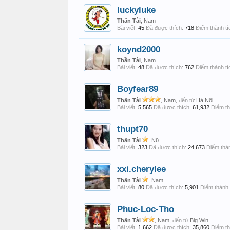
luckyluke
Thần Tài
, Nam
Bài viết:
45
Đã được thích:
718
Điểm thành tí
koynd2000
Thần Tài
, Nam
Bài viết:
48
Đã được thích:
762
Điểm thành tí
Boyfear89
Thần Tài
, Nam,
đến từ
Hà Nội
Bài viết:
5,565
Đã được thích:
61,932
Điểm th
thupt70
Thần Tài
, Nữ
Bài viết:
323
Đã được thích:
24,673
Điểm thàn
xxi.cherylee
Thần Tài
, Nam
Bài viết:
80
Đã được thích:
5,901
Điểm thành 
Phuc-Loc-Tho
Thần Tài
, Nam,
đến từ
Big Win....
Bài viết:
1,662
Đã được thích:
35,860
Điểm th