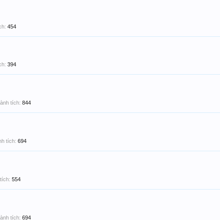
ch:
454
ch:
394
ành tích:
844
h tích:
694
tích:
554
ành tích:
694