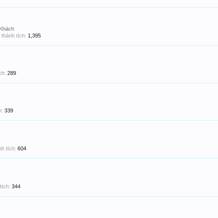
 Khách
thành tích:
1,395
ch:
289
h:
339
h tích:
604
tích:
344