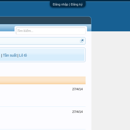
Đăng nhập | Đăng ký
i
|
Tần suất
|
Lô tô
27/4/14
27/4/14