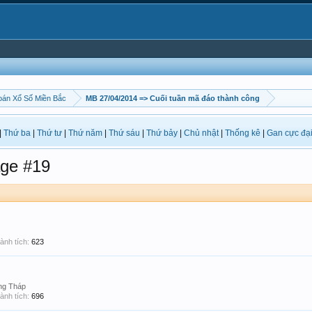
án Xổ Số Miền Bắc
MB 27/04/2014 => Cuối tuần mã đáo thành công
|
Thứ ba
|
Thứ tư
|
Thứ năm
|
Thứ sáu
|
Thứ bảy
|
Chủ nhật
|
Thống kê
|
Gan cực đạ
ge #19
ành tích:
623
ng Tháp
ành tích:
696