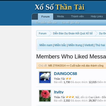
Media
Thành viên
Help Links
Forum
Tìm kiếm diễn đàn
Bài viết gần đây
Forum
Diễn Đàn Dự Đoán Kết Quả Xổ Số
Dự Đo
Miền nam
|
Miền bắc
|
Miền trung
|
Vietlott
|
Thứ hai
Members Who Liked Messa
Chủ đề:
MB 27/04/2014 => Cuối tuần mã đáo thành công
DAINGOC68
Thần Tài
Bài viết:
1,730
Đã được thích:
12,015
Điểm th
ltvltv
Thần Tài
, Nữ,
đến từ
Cao Lãnh - Đồ
Bài viết:
2,332
Đã được thích:
29,357
Điểm th