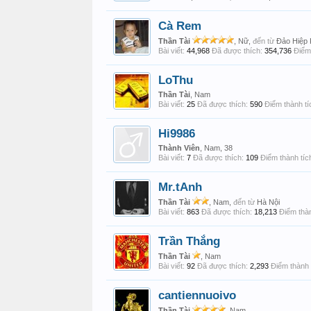
Cà Rem
Thần Tài
, Nữ,
đến từ
Đảo Hiệp
Bài viết:
44,968
Đã được thích:
354,736
Điểm 
LoThu
Thần Tài
, Nam
Bài viết:
25
Đã được thích:
590
Điểm thành tí
Hi9986
Thành Viên
, Nam, 38
Bài viết:
7
Đã được thích:
109
Điểm thành tíc
Mr.tAnh
Thần Tài
, Nam,
đến từ
Hà Nội
Bài viết:
863
Đã được thích:
18,213
Điểm thàn
Trần Thắng
Thần Tài
, Nam
Bài viết:
92
Đã được thích:
2,293
Điểm thành 
cantiennuoivo
Thần Tài
, Nam