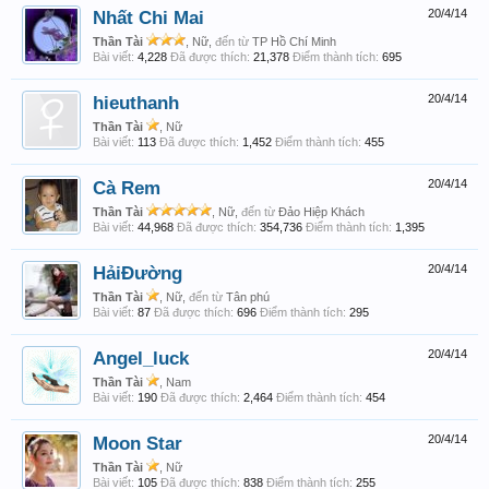
Nhất Chi Mai
20/4/14
Thần Tài
, Nữ,
đến từ
TP Hồ Chí Minh
Bài viết:
4,228
Đã được thích:
21,378
Điểm thành tích:
695
hieuthanh
20/4/14
Thần Tài
, Nữ
Bài viết:
113
Đã được thích:
1,452
Điểm thành tích:
455
Cà Rem
20/4/14
Thần Tài
, Nữ,
đến từ
Đảo Hiệp Khách
Bài viết:
44,968
Đã được thích:
354,736
Điểm thành tích:
1,395
HảiĐường
20/4/14
Thần Tài
, Nữ,
đến từ
Tân phú
Bài viết:
87
Đã được thích:
696
Điểm thành tích:
295
Angel_luck
20/4/14
Thần Tài
, Nam
Bài viết:
190
Đã được thích:
2,464
Điểm thành tích:
454
Moon Star
20/4/14
Thần Tài
, Nữ
Bài viết:
105
Đã được thích:
838
Điểm thành tích:
255