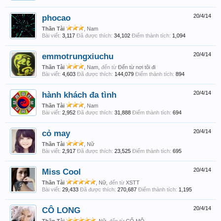
phocao
20/4/14
Thần Tài
, Nam
Bài viết:
3,117
Đã được thích:
34,102
Điểm thành tích:
1,094
emmotrungxiuchu
20/4/14
Thần Tài
, Nam,
đến từ
Đến từ nơi tôi đi
Bài viết:
4,603
Đã được thích:
144,079
Điểm thành tích:
894
hành khách đa tình
20/4/14
Thần Tài
, Nam
Bài viết:
2,952
Đã được thích:
31,888
Điểm thành tích:
694
cỏ may
20/4/14
Thần Tài
, Nữ
Bài viết:
2,917
Đã được thích:
23,525
Điểm thành tích:
695
Miss Cool
20/4/14
Thần Tài
, Nữ,
đến từ
XSTT
Bài viết:
29,433
Đã được thích:
270,687
Điểm thành tích:
1,195
CÔ LONG
20/4/14