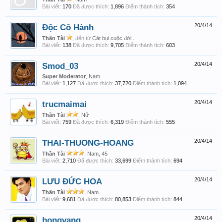
Bài viết:
170
Đã được thích:
1,896
Điểm thành tích:
354
Độc Cô Hành
20/4/14
Thần Tài
,
đến từ
Cát bụi cuộc đời...
Bài viết:
138
Đã được thích:
9,705
Điểm thành tích:
603
Smod_03
20/4/14
Super Moderator
, Nam
Bài viết:
1,127
Đã được thích:
37,720
Điểm thành tích:
1,094
trucmaimai
20/4/14
Thần Tài
, Nữ
Bài viết:
759
Đã được thích:
6,319
Điểm thành tích:
555
THAI-THUONG-HOANG
20/4/14
Thần Tài
, Nam, 45
Bài viết:
2,710
Đã được thích:
33,699
Điểm thành tích:
694
LƯU ĐỨC HOA
20/4/14
Thần Tài
, Nam
Bài viết:
9,681
Đã được thích:
80,853
Điểm thành tích:
844
hongvang
20/4/14