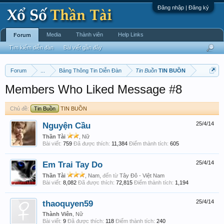
Đăng nhập | Đăng ký
Media
Thành viên
Help Links
Forum
Tìm kiếm diễn đàn
Bài viết gần đây
Forum
...
Bảng Thông Tin Diễn Đàn
Tin Buồn
TIN BUỒN
Members Who Liked Message #8
Chủ đề:
Tin Buồn
TIN BUỒN
Nguyện Cầu
25/4/14
Thần Tài
, Nữ
Bài viết:
759
Đã được thích:
11,384
Điểm thành tích:
605
Em Trai Tay Do
25/4/14
Thần Tài
, Nam,
đến từ
Tây Đô - Việt Nam
Bài viết:
8,082
Đã được thích:
72,815
Điểm thành tích:
1,194
thaoquyen59
25/4/14
Thành Viên
, Nữ
Bài viết:
9
Đã được thích:
118
Điểm thành tích:
240