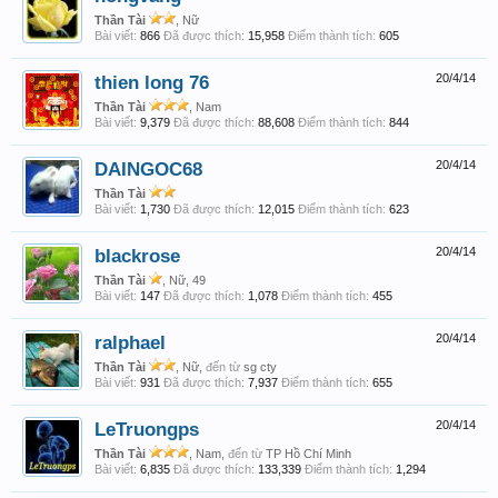
Thần Tài
, Nữ
Bài viết:
866
Đã được thích:
15,958
Điểm thành tích:
605
thien long 76
20/4/14
Thần Tài
, Nam
Bài viết:
9,379
Đã được thích:
88,608
Điểm thành tích:
844
DAINGOC68
20/4/14
Thần Tài
Bài viết:
1,730
Đã được thích:
12,015
Điểm thành tích:
623
blackrose
20/4/14
Thần Tài
, Nữ, 49
Bài viết:
147
Đã được thích:
1,078
Điểm thành tích:
455
ralphael
20/4/14
Thần Tài
, Nữ,
đến từ
sg cty
Bài viết:
931
Đã được thích:
7,937
Điểm thành tích:
655
LeTruongps
20/4/14
Thần Tài
, Nam,
đến từ
TP Hồ Chí Minh
Bài viết:
6,835
Đã được thích:
133,339
Điểm thành tích:
1,294