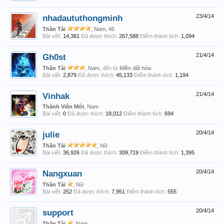
nhadaututhongminh
23/4/14
Thần Tài
, Nam, 46
Bài viết:
14,381
Đã được thích:
267,588
Điểm thành tích:
1,094
Gh0st
21/4/14
Thần Tài
, Nam,
đến từ
Miền đất hứa
Bài viết:
2,879
Đã được thích:
45,133
Điểm thành tích:
1,194
Vinhak
21/4/14
Thành Viên Mới
, Nam
Bài viết:
0
Đã được thích:
18,012
Điểm thành tích:
694
julie
20/4/14
Thần Tài
, Nữ
Bài viết:
36,926
Đã được thích:
309,719
Điểm thành tích:
1,395
Nangxuan
20/4/14
Thần Tài
, Nữ
Bài viết:
252
Đã được thích:
7,951
Điểm thành tích:
555
support
20/4/14
Thần Tài
, Nam