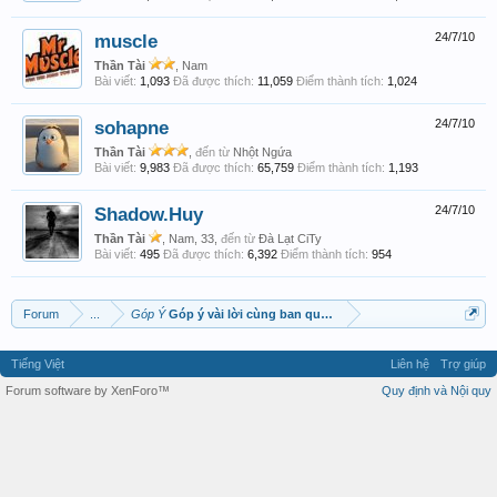
muscle
24/7/10
Thần Tài
, Nam
Bài viết:
1,093
Đã được thích:
11,059
Điểm thành tích:
1,024
sohapne
24/7/10
Thần Tài
,
đến từ
Nhột Ngứa
Bài viết:
9,983
Đã được thích:
65,759
Điểm thành tích:
1,193
Shadow.Huy
24/7/10
Thần Tài
, Nam, 33,
đến từ
Đà Lạt CiTy
Bài viết:
495
Đã được thích:
6,392
Điểm thành tích:
954
Forum
...
Góp Ý
Góp ý vài lời cùng ban quản trị XSTT
Tiếng Việt
Liên hệ
Trợ giúp
Forum software by XenForo™
Quy định và Nội quy