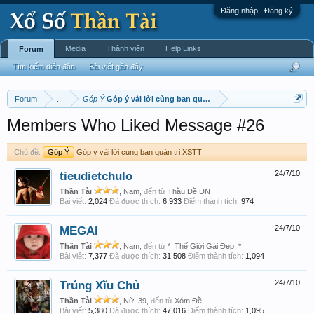
Đăng nhập | Đăng ký
Media
Thành viên
Help Links
Forum
Tìm kiếm diễn đàn
Bài viết gần đây
Forum
...
Góp Ý
Góp ý vài lời cùng ban quản trị XSTT
Members Who Liked Message #26
Chủ đề:
Góp Ý
Góp ý vài lời cùng ban quản trị XSTT
tieudietchulo
24/7/10
Thần Tài
, Nam,
đến từ
Thầu Đề ĐN
Bài viết:
2,024
Đã được thích:
6,933
Điểm thành tích:
974
MEGAI
24/7/10
Thần Tài
, Nam,
đến từ
*_Thế Giới Gái Đẹp_*
Bài viết:
7,377
Đã được thích:
31,508
Điểm thành tích:
1,094
Trúng Xĩu Chủ
24/7/10
Thần Tài
, Nữ, 39,
đến từ
Xóm Đề
Bài viết:
5,380
Đã được thích:
47,016
Điểm thành tích:
1,095