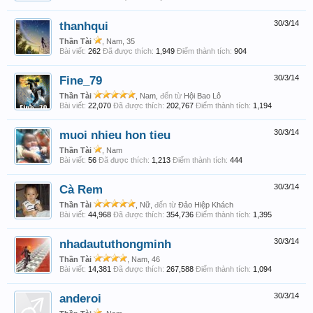
thanhqui
30/3/14
Thần Tài
, Nam, 35
Bài viết:
262
Đã được thích:
1,949
Điểm thành tích:
904
Fine_79
30/3/14
Thần Tài
, Nam,
đến từ
Hội Bao Lô
Bài viết:
22,070
Đã được thích:
202,767
Điểm thành tích:
1,194
muoi nhieu hon tieu
30/3/14
Thần Tài
, Nam
Bài viết:
56
Đã được thích:
1,213
Điểm thành tích:
444
Cà Rem
30/3/14
Thần Tài
, Nữ,
đến từ
Đảo Hiệp Khách
Bài viết:
44,968
Đã được thích:
354,736
Điểm thành tích:
1,395
nhadaututhongminh
30/3/14
Thần Tài
, Nam, 46
Bài viết:
14,381
Đã được thích:
267,588
Điểm thành tích:
1,094
anderoi
30/3/14