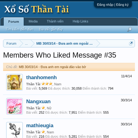
Đăng nhập | Đăng ký
Media
Thành viên
Help Links
Forum
Tìm kiếm diễn đàn
Bài viết gần đây
Forum
...
MB 30/03/14 - Đưa anh em ngoài đảo vào bờ
Members Who Liked Message #35
Chủ đề:
MB 30/03/14 - Đưa anh em ngoài đảo vào bờ
thanhomenh
11/4/14
Thần Tài
, Nam
Bài viết:
5,569
Đã được thích:
30,058
Điểm thành tích:
794
Nangxuan
30/3/14
Thần Tài
, Nữ
Bài viết:
252
Đã được thích:
7,951
Điểm thành tích:
555
mathieugia
30/3/14
Thần Tài
, Nam
Bài viết:
216
Đã được thích:
5,281
Điểm thành tích:
554