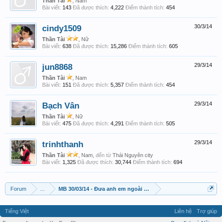
Thần Tài
, Nam
Bài viết:
143
Đã được thích:
4,222
Điểm thành tích:
454
cindy1509
30/3/14
Thần Tài
, Nữ
Bài viết:
638
Đã được thích:
15,286
Điểm thành tích:
605
jun8868
29/3/14
Thần Tài
, Nam
Bài viết:
151
Đã được thích:
5,357
Điểm thành tích:
454
Bạch Vân
29/3/14
Thần Tài
, Nữ
Bài viết:
475
Đã được thích:
4,291
Điểm thành tích:
505
trinhthanh
29/3/14
Thần Tài
, Nam,
đến từ
Thái Nguyên city
Bài viết:
1,325
Đã được thích:
30,744
Điểm thành tích:
694
Forum
...
MB 30/03/14 - Đưa anh em ngoài đảo vào bờ
Tiếng Việt
Liên hệ
Trợ giúp