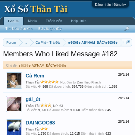
Đăng nhập | Đăng ký
Media
Thành viên
Help Links
Forum
Tìm kiếm diễn đàn
Bài viết gần đây
Forum
...
Cà Phê - Trà Đá
๑۩۞۩๑ AB*NAM_BẮC*๑۩۞۩๑
Members Who Liked Message #182
Chủ đề:
๑۩۞۩๑ AB*NAM_BẮC*๑۩۞۩๑
Cà Rem
29/3/14
Thần Tài
, Nữ,
đến từ
Đảo Hiệp Khách
Bài viết:
44,968
Đã được thích:
354,736
Điểm thành tích:
1,395
gái_út
28/3/14
Thần Tài
, Nữ, 63
Bài viết:
9,020
Đã được thích:
90,660
Điểm thành tích:
845
DAINGOC68
28/3/14
Thần Tài
Bài viết:
1,730
Đã được thích:
12,015
Điểm thành tích:
623