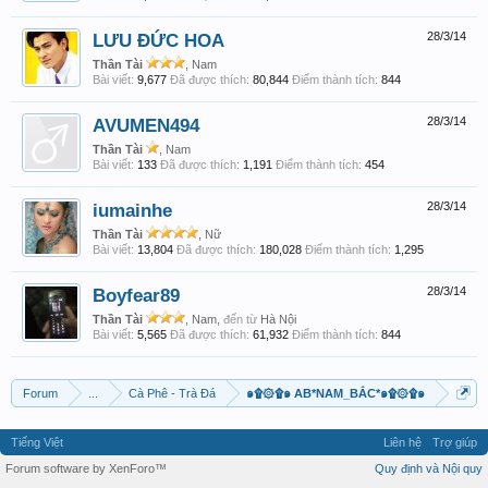
LƯU ĐỨC HOA
28/3/14
Thần Tài
, Nam
Bài viết:
9,677
Đã được thích:
80,844
Điểm thành tích:
844
AVUMEN494
28/3/14
Thần Tài
, Nam
Bài viết:
133
Đã được thích:
1,191
Điểm thành tích:
454
iumainhe
28/3/14
Thần Tài
, Nữ
Bài viết:
13,804
Đã được thích:
180,028
Điểm thành tích:
1,295
Boyfear89
28/3/14
Thần Tài
, Nam,
đến từ
Hà Nội
Bài viết:
5,565
Đã được thích:
61,932
Điểm thành tích:
844
Forum
...
Cà Phê - Trà Đá
๑۩۞۩๑ AB*NAM_BẮC*๑۩۞۩๑
Tiếng Việt
Liên hệ
Trợ giúp
Forum software by XenForo™
Quy định và Nội quy