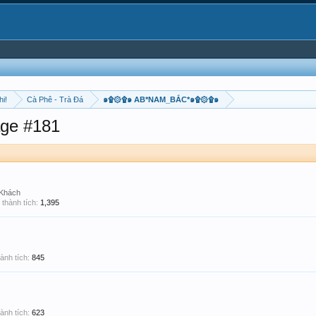
hi!
Cà Phê - Trà Đá
๑۩۞۩๑ AB*NAM_BẮC*๑۩۞۩๑
ge #181
 Khách
thành tích:
1,395
ành tích:
845
ành tích:
623