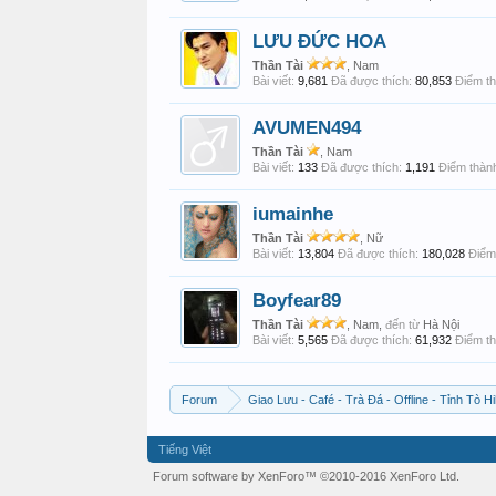
LƯU ĐỨC HOA
Thần Tài
, Nam
Bài viết:
9,681
Đã được thích:
80,853
Điểm th
AVUMEN494
Thần Tài
, Nam
Bài viết:
133
Đã được thích:
1,191
Điểm thành
iumainhe
Thần Tài
, Nữ
Bài viết:
13,804
Đã được thích:
180,028
Điểm 
Boyfear89
Thần Tài
, Nam,
đến từ
Hà Nội
Bài viết:
5,565
Đã được thích:
61,932
Điểm th
Forum
Giao Lưu - Café - Trà Đá - Offline - Tỉnh Tò Hi
Tiếng Việt
Forum software by XenForo™
©2010-2016 XenForo Ltd.