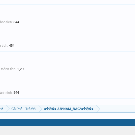
ành tích:
844
 tích:
454
thành tích:
1,295
ành tích:
844
hi!
Cà Phê - Trà Đá
๑۩۞۩๑ AB*NAM_BẮC*๑۩۞۩๑