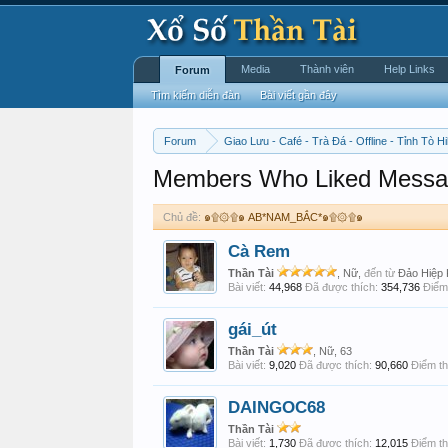
Media
Thành viên
Help Links
Forum
Tìm kiếm diễn đàn
Bài viết gần đây
Forum
Giao Lưu - Café - Trà Đá - Offline - Tỉnh Tò Hi
Members Who Liked Messa
Chủ đề:
๑۩۞۩๑ AB*NAM_BẮC*๑۩۞۩๑
Cà Rem
Thần Tài
, Nữ,
đến từ
Đảo Hiệp
Bài viết:
44,968
Đã được thích:
354,736
Điểm 
gái_út
Thần Tài
, Nữ, 63
Bài viết:
9,020
Đã được thích:
90,660
Điểm th
DAINGOC68
Thần Tài
Bài viết:
1,730
Đã được thích:
12,015
Điểm th