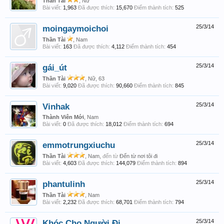
Thần Tài
, Nữ
Bài viết:
1,963
Đã được thích:
15,670
Điểm thành tích:
525
moingaymoichoi
25/3/14
Thần Tài
, Nam
Bài viết:
163
Đã được thích:
4,112
Điểm thành tích:
454
gái_út
25/3/14
Thần Tài
, Nữ, 63
Bài viết:
9,020
Đã được thích:
90,660
Điểm thành tích:
845
Vinhak
25/3/14
Thành Viên Mới
, Nam
Bài viết:
0
Đã được thích:
18,012
Điểm thành tích:
694
emmotrungxiuchu
25/3/14
Thần Tài
, Nam,
đến từ
Đến từ nơi tôi đi
Bài viết:
4,603
Đã được thích:
144,079
Điểm thành tích:
894
phantulinh
25/3/14
Thần Tài
, Nam
Bài viết:
2,232
Đã được thích:
68,701
Điểm thành tích:
794
Khóc Cho Người Đi
25/3/14