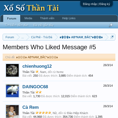
Đăng nhập | Đăng ký
Media
Thành viên
Help Links
Forum
Tìm kiếm diễn đàn
Bài viết gần đây
Forum
...
Cà Phê - Trà Đá
๑۩۞۩๑ AB*NAM_BẮC*๑۩۞۩๑
Members Who Liked Message #5
Chủ đề:
๑۩۞۩๑ AB*NAM_BẮC*๑۩۞۩๑
chienhuong12
26/3/14
Thần Tài
, Nam,
đến từ
hcmc
Bài viết:
250
Đã được thích:
3,885
Điểm thành tích:
454
DAINGOC68
26/3/14
Thần Tài
Bài viết:
1,730
Đã được thích:
12,015
Điểm thành tích:
623
Cà Rem
26/3/14
Thần Tài
, Nữ,
đến từ
Đảo Hiệp Khách
Bài viết:
44,968
Đã được thích:
354,736
Điểm thành tích:
1,395