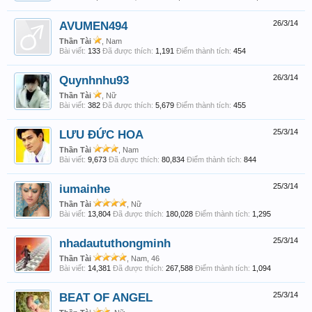
AVUMEN494
26/3/14
Thần Tài
, Nam
Bài viết:
133
Đã được thích:
1,191
Điểm thành tích:
454
Quynhnhu93
26/3/14
Thần Tài
, Nữ
Bài viết:
382
Đã được thích:
5,679
Điểm thành tích:
455
LƯU ĐỨC HOA
25/3/14
Thần Tài
, Nam
Bài viết:
9,673
Đã được thích:
80,834
Điểm thành tích:
844
iumainhe
25/3/14
Thần Tài
, Nữ
Bài viết:
13,804
Đã được thích:
180,028
Điểm thành tích:
1,295
nhadaututhongminh
25/3/14
Thần Tài
, Nam, 46
Bài viết:
14,381
Đã được thích:
267,588
Điểm thành tích:
1,094
BEAT OF ANGEL
25/3/14