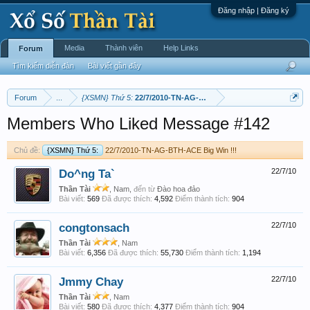
Đăng nhập | Đăng ký
Media
Thành viên
Help Links
Forum
Tìm kiếm diễn đàn
Bài viết gần đây
Forum
...
{XSMN} Thứ 5:
22/7/2010-TN-AG-BTH-ACE Big Win !!!
Members Who Liked Message #142
Chủ đề:
{XSMN} Thứ 5:
22/7/2010-TN-AG-BTH-ACE Big Win !!!
Do^ng Ta`
22/7/10
Thần Tài
, Nam,
đến từ
Đào hoa đảo
Bài viết:
569
Đã được thích:
4,592
Điểm thành tích:
904
congtonsach
22/7/10
Thần Tài
, Nam
Bài viết:
6,356
Đã được thích:
55,730
Điểm thành tích:
1,194
Jmmy Chay
22/7/10
Thần Tài
, Nam
Bài viết:
580
Đã được thích:
4,377
Điểm thành tích:
904