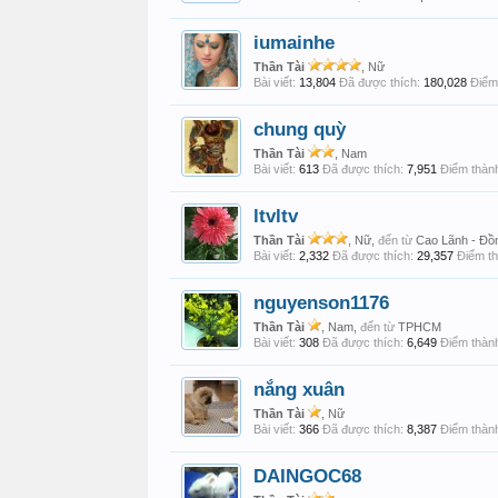
iumainhe
Thần Tài
, Nữ
Bài viết:
13,804
Đã được thích:
180,028
Điểm 
chung quỳ
Thần Tài
, Nam
Bài viết:
613
Đã được thích:
7,951
Điểm thành
ltvltv
Thần Tài
, Nữ,
đến từ
Cao Lãnh - Đồ
Bài viết:
2,332
Đã được thích:
29,357
Điểm th
nguyenson1176
Thần Tài
, Nam,
đến từ
TPHCM
Bài viết:
308
Đã được thích:
6,649
Điểm thành
nắng xuân
Thần Tài
, Nữ
Bài viết:
366
Đã được thích:
8,387
Điểm thành
DAINGOC68