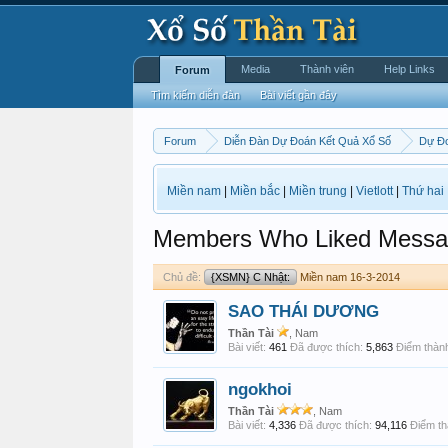
Media
Thành viên
Help Links
Forum
Tìm kiếm diễn đàn
Bài viết gần đây
Forum
Diễn Đàn Dự Đoán Kết Quả Xổ Số
Dự Đ
Miền nam
|
Miền bắc
|
Miền trung
|
Vietlott
|
Thứ hai
Members Who Liked Messa
Chủ đề:
{XSMN} C Nhật:
Miền nam 16-3-2014
SAO THÁI DƯƠNG
Thần Tài
, Nam
Bài viết:
461
Đã được thích:
5,863
Điểm thành
ngokhoi
Thần Tài
, Nam
Bài viết:
4,336
Đã được thích:
94,116
Điểm th