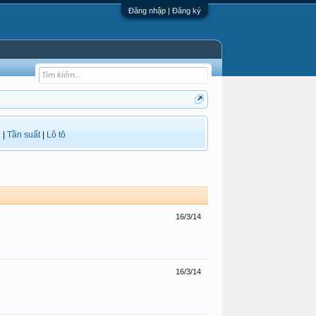
Đăng nhập | Đăng ký
i
|
Tần suất
|
Lô tô
16/3/14
16/3/14