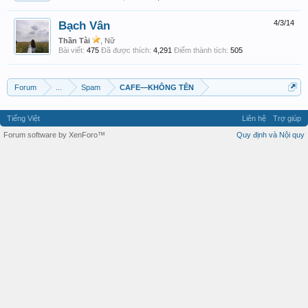
Bạch Vân
4/3/14
Thần Tài
, Nữ
Bài viết:
475
Đã được thích:
4,291
Điểm thành tích:
505
Forum
...
Spam
CAFE—KHÔNG TÊN
Tiếng Việt
Liên hệ
Trợ giúp
Forum software by XenForo™
Quy định và Nội quy