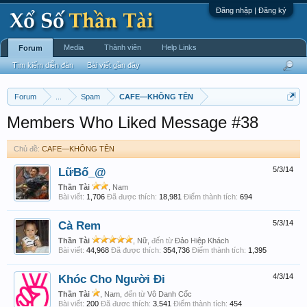
Đăng nhập | Đăng ký
Media
Thành viên
Help Links
Forum
Tìm kiếm diễn đàn
Bài viết gần đây
Forum
...
Spam
CAFE—KHÔNG TÊN
Members Who Liked Message #38
Chủ đề:
CAFE—KHÔNG TÊN
LữBố_@
5/3/14
Thần Tài
, Nam
Bài viết:
1,706
Đã được thích:
18,981
Điểm thành tích:
694
Cà Rem
5/3/14
Thần Tài
, Nữ,
đến từ
Đảo Hiệp Khách
Bài viết:
44,968
Đã được thích:
354,736
Điểm thành tích:
1,395
Khóc Cho Người Đi
4/3/14
Thần Tài
, Nam,
đến từ
Vô Danh Cốc
Bài viết:
200
Đã được thích:
3,541
Điểm thành tích:
454