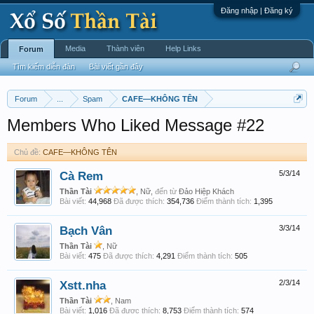
Đăng nhập | Đăng ký
Media
Thành viên
Help Links
Forum
Tìm kiếm diễn đàn
Bài viết gần đây
Forum
...
Spam
CAFE—KHÔNG TÊN
Members Who Liked Message #22
Chủ đề:
CAFE—KHÔNG TÊN
Cà Rem
5/3/14
Thần Tài
, Nữ,
đến từ
Đảo Hiệp Khách
Bài viết:
44,968
Đã được thích:
354,736
Điểm thành tích:
1,395
Bạch Vân
3/3/14
Thần Tài
, Nữ
Bài viết:
475
Đã được thích:
4,291
Điểm thành tích:
505
Xstt.nha
2/3/14
Thần Tài
, Nam
Bài viết:
1,016
Đã được thích:
8,753
Điểm thành tích:
574