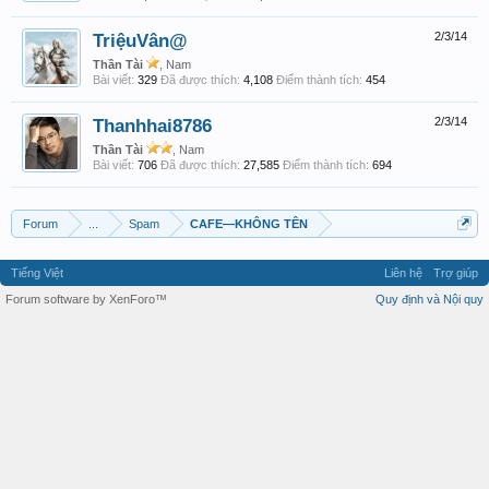
TriệuVân@
2/3/14
Thần Tài
, Nam
Bài viết:
329
Đã được thích:
4,108
Điểm thành tích:
454
Thanhhai8786
2/3/14
Thần Tài
, Nam
Bài viết:
706
Đã được thích:
27,585
Điểm thành tích:
694
Forum
...
Spam
CAFE—KHÔNG TÊN
Tiếng Việt
Liên hệ
Trợ giúp
Forum software by XenForo™
Quy định và Nội quy