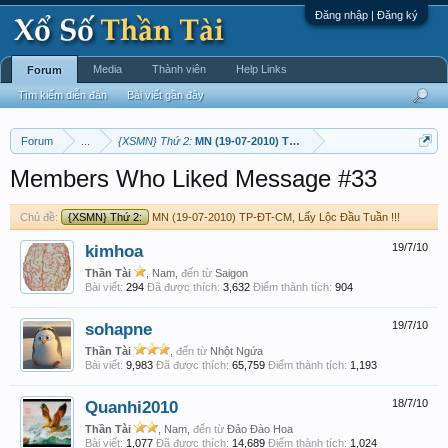
Đăng nhập | Đăng ký
Media
Thành viên
Help Links
Forum
Tìm kiếm diễn đàn
Bài viết gần đây
Forum
...
{XSMN} Thứ 2:
MN (19-07-2010) TP-ĐT-CM, Lấy Lộc Đầu Tuần !!
Members Who Liked Message #33
Chủ đề:
{XSMN} Thứ 2:
MN (19-07-2010) TP-ĐT-CM, Lấy Lộc Đầu Tuần !!!
kimhoa
19/7/10
Thần Tài
, Nam,
đến từ
Saigon
Bài viết:
294
Đã được thích:
3,632
Điểm thành tích:
904
sohapne
19/7/10
Thần Tài
,
đến từ
Nhột Ngứa
Bài viết:
9,983
Đã được thích:
65,759
Điểm thành tích:
1,193
Quanhi2010
18/7/10
Thần Tài
, Nam,
đến từ
Đảo Đào Hoa
Bài viết:
1,077
Đã được thích:
14,689
Điểm thành tích:
1,024