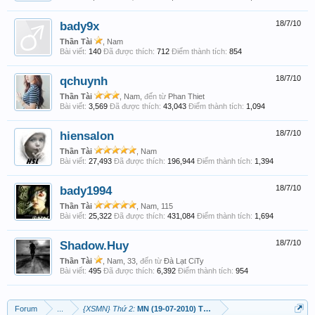
bady9x
18/7/10
Thần Tài
, Nam
Bài viết:
140
Đã được thích:
712
Điểm thành tích:
854
qchuynh
18/7/10
Thần Tài
, Nam,
đến từ
Phan Thiet
Bài viết:
3,569
Đã được thích:
43,043
Điểm thành tích:
1,094
hiensalon
18/7/10
Thần Tài
, Nam
Bài viết:
27,493
Đã được thích:
196,944
Điểm thành tích:
1,394
bady1994
18/7/10
Thần Tài
, Nam, 115
Bài viết:
25,322
Đã được thích:
431,084
Điểm thành tích:
1,694
Shadow.Huy
18/7/10
Thần Tài
, Nam, 33,
đến từ
Đà Lạt CiTy
Bài viết:
495
Đã được thích:
6,392
Điểm thành tích:
954
Forum
...
{XSMN} Thứ 2:
MN (19-07-2010) TP-ĐT-CM, Lấy Lộc Đầu Tuần !!