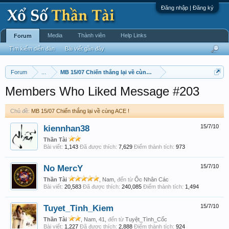
Đăng nhập | Đăng ký
Media
Thành viên
Help Links
Forum
Tìm kiếm diễn đàn
Bài viết gần đây
Forum
...
MB 15/07 Chiến thắng lại về cùng ACE !
Members Who Liked Message #203
Chủ đề:
MB 15/07 Chiến thắng lại về cùng ACE !
kiennhan38
15/7/10
Thần Tài
Bài viết:
1,143
Đã được thích:
7,629
Điểm thành tích:
973
No MercY
15/7/10
Thần Tài
, Nam,
đến từ
Ốc Nhân Các
Bài viết:
20,583
Đã được thích:
240,085
Điểm thành tích:
1,494
Tuyet_Tinh_Kiem
15/7/10
Thần Tài
, Nam, 41,
đến từ
Tuyệt_Tình_Cốc
Bài viết:
1,227
Đã được thích:
2,888
Điểm thành tích:
924