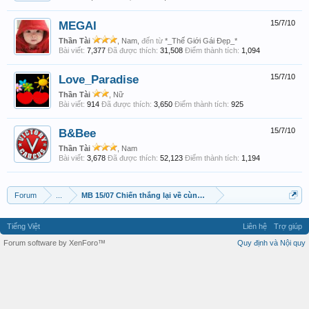
MEGAI
15/7/10
Thần Tài
, Nam,
đến từ
*_Thế Giới Gái Đẹp_*
Bài viết:
7,377
Đã được thích:
31,508
Điểm thành tích:
1,094
Love_Paradise
15/7/10
Thần Tài
, Nữ
Bài viết:
914
Đã được thích:
3,650
Điểm thành tích:
925
B&Bee
15/7/10
Thần Tài
, Nam
Bài viết:
3,678
Đã được thích:
52,123
Điểm thành tích:
1,194
Forum
...
MB 15/07 Chiến thắng lại về cùng ACE !
Tiếng Việt
Liên hệ
Trợ giúp
Forum software by XenForo™
Quy định và Nội quy