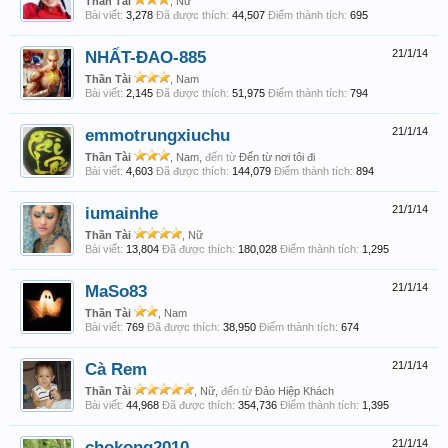
Thần Tài
, Nữ
Bài viết:
3,278
Đã được thích:
44,507
Điểm thành tích:
695
NHẤT-ĐAO-885
21/1/14
Thần Tài
, Nam
Bài viết:
2,145
Đã được thích:
51,975
Điểm thành tích:
794
emmotrungxiuchu
21/1/14
Thần Tài
, Nam,
đến từ
Đến từ nơi tôi đi
Bài viết:
4,603
Đã được thích:
144,079
Điểm thành tích:
894
iumainhe
21/1/14
Thần Tài
, Nữ
Bài viết:
13,804
Đã được thích:
180,028
Điểm thành tích:
1,295
MaSo83
21/1/14
Thần Tài
, Nam
Bài viết:
769
Đã được thích:
38,950
Điểm thành tích:
674
Cà Rem
21/1/14
Thần Tài
, Nữ,
đến từ
Đảo Hiệp Khách
Bài viết:
44,968
Đã được thích:
354,736
Điểm thành tích:
1,395
chokong2010
21/1/14