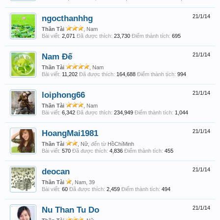
ngocthanhhg
21/1/14
Thần Tài
, Nam
Bài viết:
2,071
Đã được thích:
23,730
Điểm thành tích:
695
Nam Đế
21/1/14
Thần Tài
, Nam
Bài viết:
11,202
Đã được thích:
164,688
Điểm thành tích:
994
loiphong66
21/1/14
Thần Tài
, Nam
Bài viết:
6,342
Đã được thích:
234,949
Điểm thành tích:
1,044
HoangMai1981
21/1/14
Thần Tài
, Nữ,
đến từ
HồChíMinh
Bài viết:
570
Đã được thích:
4,836
Điểm thành tích:
455
deocan
21/1/14
Thần Tài
, Nam, 39
Bài viết:
60
Đã được thích:
2,459
Điểm thành tích:
494
Nu Than Tu Do
21/1/14