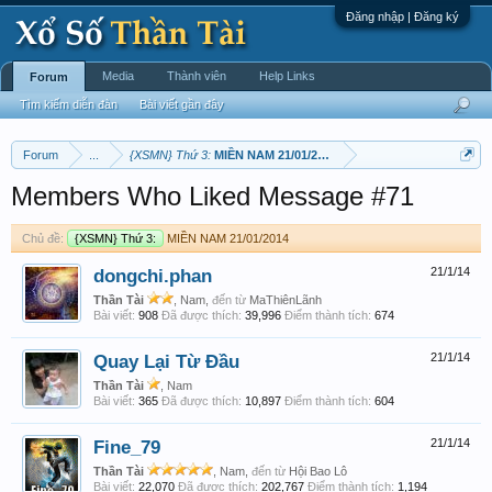
Đăng nhập | Đăng ký
Media
Thành viên
Help Links
Forum
Tìm kiếm diễn đàn
Bài viết gần đây
Forum
...
{XSMN} Thứ 3:
MIỀN NAM 21/01/2014
Members Who Liked Message #71
Chủ đề:
{XSMN} Thứ 3:
MIỀN NAM 21/01/2014
dongchi.phan
21/1/14
Thần Tài
, Nam,
đến từ
MaThiênLãnh
Bài viết:
908
Đã được thích:
39,996
Điểm thành tích:
674
Quay Lại Từ Đầu
21/1/14
Thần Tài
, Nam
Bài viết:
365
Đã được thích:
10,897
Điểm thành tích:
604
Fine_79
21/1/14
Thần Tài
, Nam,
đến từ
Hội Bao Lô
Bài viết:
22,070
Đã được thích:
202,767
Điểm thành tích:
1,194