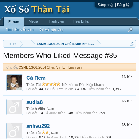
Đăng nhập | Đăng ký
Media
Thành viên
Help Links
Forum
Tìm kiếm diễn đàn
Bài viết gần đây
Forum
...
XSMB 13/01/2014 Chúc Anh Em Luôn win
Members Who Liked Message #85
Chủ đề:
XSMB 13/01/2014 Chúc Anh Em Luôn win
Cà Rem
14/1/14
Thần Tài
, Nữ,
đến từ
Đảo Hiệp Khách
Bài viết:
44,968
Đã được thích:
354,736
Điểm thành tích:
1,395
audia8
13/1/14
Thành Viên
, Nam
Bài viết:
14
Đã được thích:
248
Điểm thành tích:
359
anhvu292
13/1/14
Thần Tài
, Nam
Bài viết:
673
Đã được thích:
10,062
Điểm thành tích:
604