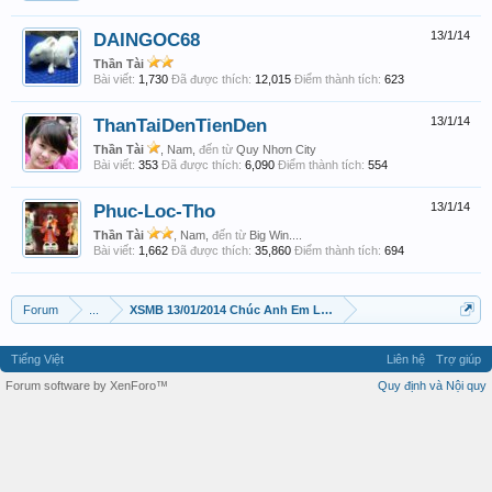
DAINGOC68
13/1/14
Thần Tài
Bài viết:
1,730
Đã được thích:
12,015
Điểm thành tích:
623
ThanTaiDenTienDen
13/1/14
Thần Tài
, Nam,
đến từ
Quy Nhơn City
Bài viết:
353
Đã được thích:
6,090
Điểm thành tích:
554
Phuc-Loc-Tho
13/1/14
Thần Tài
, Nam,
đến từ
Big Win....
Bài viết:
1,662
Đã được thích:
35,860
Điểm thành tích:
694
Forum
...
XSMB 13/01/2014 Chúc Anh Em Luôn win
Tiếng Việt
Liên hệ
Trợ giúp
Forum software by XenForo™
Quy định và Nội quy