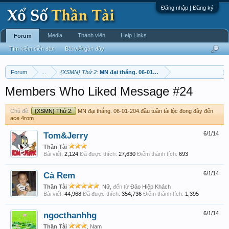
Đăng nhập | Đăng ký
Media
Thành viên
Help Links
Forum
Tìm kiếm diễn đàn
Bài viết gần đây
Forum
...
{XSMN} Thứ 2:
MN đại thắng. 06-01-204.đầu tuần tài lộc đong 
Members Who Liked Message #24
Chủ đề:
{XSMN} Thứ 2:
MN đại thắng. 06-01-204.đầu tuần tài lộc đong đầy đến
ace 4rom
Tom&Jerry
6/1/14
Thần Tài
Bài viết:
2,124
Đã được thích:
27,630
Điểm thành tích:
693
Cà Rem
6/1/14
Thần Tài
, Nữ,
đến từ
Đảo Hiệp Khách
Bài viết:
44,968
Đã được thích:
354,736
Điểm thành tích:
1,395
ngocthanhhg
6/1/14
Thần Tài
, Nam