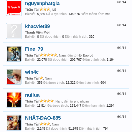
nguyenphatgia
6/1/14
Thần Tài
, Nữ
Bài viết:
5,360
Đã được thích:
134,676
Điểm thành tích:
945
khacviet89
6/1/14
Thành Viên Mới
Bài viết:
0
Đã được thích:
0
Điểm thành tích:
310
Fine_79
6/1/14
Thần Tài
, Nam,
đến từ
Hội Bao Lô
Bài viết:
22,070
Đã được thích:
202,767
Điểm thành tích:
1,194
win4c
6/1/14
Thần Tài
, Nam
Bài viết:
358
Đã được thích:
12,322
Điểm thành tích:
604
nuilua
6/1/14
Thần Tài
, Nam,
đến từ
phu nhuan
Bài viết:
11,814
Đã được thích:
133,447
Điểm thành tích:
1,294
NHẤT-ĐAO-885
6/1/14
Thần Tài
, Nam
Bài viết:
2,145
Đã được thích:
51,975
Điểm thành tích:
794