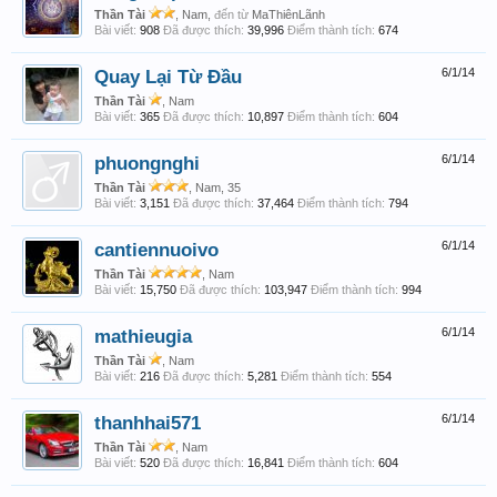
Thần Tài
, Nam,
đến từ
MaThiênLãnh
Bài viết:
908
Đã được thích:
39,996
Điểm thành tích:
674
Quay Lại Từ Đầu
6/1/14
Thần Tài
, Nam
Bài viết:
365
Đã được thích:
10,897
Điểm thành tích:
604
phuongnghi
6/1/14
Thần Tài
, Nam, 35
Bài viết:
3,151
Đã được thích:
37,464
Điểm thành tích:
794
cantiennuoivo
6/1/14
Thần Tài
, Nam
Bài viết:
15,750
Đã được thích:
103,947
Điểm thành tích:
994
mathieugia
6/1/14
Thần Tài
, Nam
Bài viết:
216
Đã được thích:
5,281
Điểm thành tích:
554
thanhhai571
6/1/14
Thần Tài
, Nam
Bài viết:
520
Đã được thích:
16,841
Điểm thành tích:
604