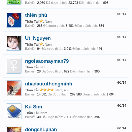
Bài viết:
2,070
Đã được thích:
23,723
Điểm thành tích:
695
thiên phú
6/1/14
Thần Tài
, Nam
Bài viết:
263
Đã được thích:
8,481
Điểm thành tích:
554
Ut_Nguyen
6/1/14
Thần Tài
, Nam
Bài viết:
94
Đã được thích:
3,011
Điểm thành tích:
444
ngoisaomayman79
6/1/14
Thần Tài
, Nữ
Bài viết:
28
Đã được thích:
672
Điểm thành tích:
390
nhadaututhongminh
6/1/14
Thần Tài
, Nam, 46
Bài viết:
14,381
Đã được thích:
267,588
Điểm thành tích:
1,094
Ku Sim
6/1/14
Thần Tài
, Nam
Bài viết:
40
Đã được thích:
700
Điểm thành tích:
394
dongchi.phan
6/1/14