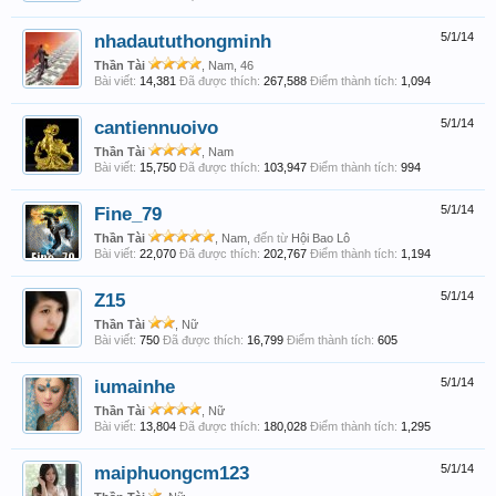
nhadaututhongminh
5/1/14
Thần Tài
, Nam, 46
Bài viết:
14,381
Đã được thích:
267,588
Điểm thành tích:
1,094
cantiennuoivo
5/1/14
Thần Tài
, Nam
Bài viết:
15,750
Đã được thích:
103,947
Điểm thành tích:
994
Fine_79
5/1/14
Thần Tài
, Nam,
đến từ
Hội Bao Lô
Bài viết:
22,070
Đã được thích:
202,767
Điểm thành tích:
1,194
Z15
5/1/14
Thần Tài
, Nữ
Bài viết:
750
Đã được thích:
16,799
Điểm thành tích:
605
iumainhe
5/1/14
Thần Tài
, Nữ
Bài viết:
13,804
Đã được thích:
180,028
Điểm thành tích:
1,295
maiphuongcm123
5/1/14