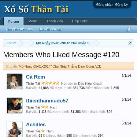
Đăng nhập | Đăng ký
Media
Thành viên
Help Links
Forum
Tìm kiếm diễn đàn
Bài viết gần đây
Forum
...
MB Ngày 05-01-2014* Chủ Nhật Thắng Đậm Cùng ACE
Members Who Liked Message #120
Chủ đề:
MB Ngày 05-01-2014* Chủ Nhật Thắng Đậm Cùng ACE
Cà Rem
6/1/14
Thần Tài
, Nữ,
đến từ
Đảo Hiệp Khách
Bài viết:
44,968
Đã được thích:
354,736
Điểm thành tích:
1,395
thienthanmudo57
5/1/14
Thần Tài
, Nam
Bài viết:
1,113
Đã được thích:
31,383
Điểm thành tích:
694
Achilles
5/1/14
Thần Tài
, Nam
Bài viết:
63
Đã được thích:
590
Điểm thành tích:
394