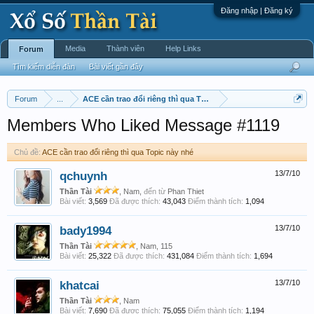
Đăng nhập | Đăng ký
Media
Thành viên
Help Links
Forum
Tìm kiếm diễn đàn
Bài viết gần đây
Forum
...
ACE cần trao đổi riêng thì qua Topic này nhé
Members Who Liked Message #1119
Chủ đề:
ACE cần trao đổi riêng thì qua Topic này nhé
qchuynh
13/7/10
Thần Tài
, Nam,
đến từ
Phan Thiet
Bài viết:
3,569
Đã được thích:
43,043
Điểm thành tích:
1,094
bady1994
13/7/10
Thần Tài
, Nam, 115
Bài viết:
25,322
Đã được thích:
431,084
Điểm thành tích:
1,694
khatcai
13/7/10
Thần Tài
, Nam
Bài viết:
7,690
Đã được thích:
75,055
Điểm thành tích:
1,194