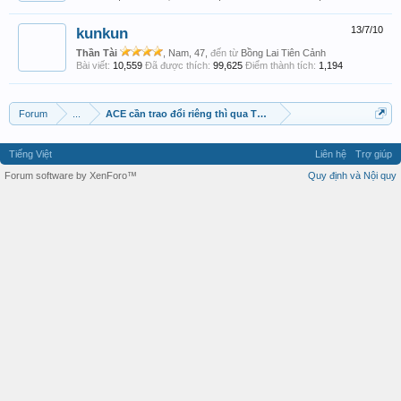
kunkun
13/7/10
Thần Tài
, Nam, 47,
đến từ
Bồng Lai Tiên Cảnh
Bài viết:
10,559
Đã được thích:
99,625
Điểm thành tích:
1,194
Forum
...
ACE cần trao đổi riêng thì qua Topic này nhé
Tiếng Việt
Liên hệ
Trợ giúp
Forum software by XenForo™
Quy định và Nội quy