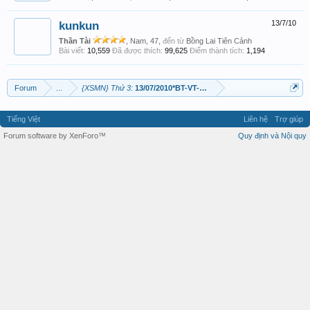
kunkun
13/7/10
Thần Tài
, Nam, 47,
đến từ
Bồng Lai Tiên Cảnh
Bài viết:
10,559
Đã được thích:
99,625
Điểm thành tích:
1,194
Forum
...
{XSMN} Thứ 3:
13/07/2010*BT-VT-BL*Và Con tim đã vui trở lại...
Tiếng Việt
Liên hệ
Trợ giúp
Forum software by XenForo™
Quy định và Nội quy