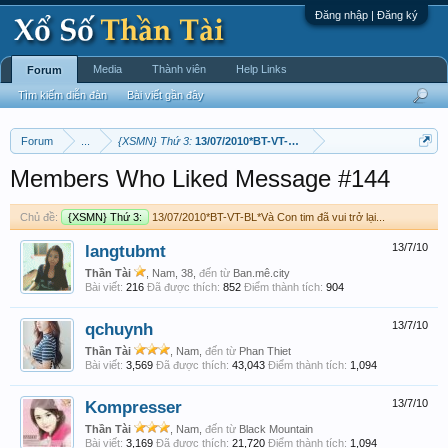
Đăng nhập | Đăng ký
Media
Thành viên
Help Links
Forum
Tìm kiếm diễn đàn
Bài viết gần đây
Forum
...
{XSMN} Thứ 3:
13/07/2010*BT-VT-BL*Và Con tim đã vui trở lại...
Members Who Liked Message #144
Chủ đề:
{XSMN} Thứ 3:
13/07/2010*BT-VT-BL*Và Con tim đã vui trở lại...
langtubmt
13/7/10
Thần Tài
, Nam, 38,
đến từ
Ban.mê.city
Bài viết:
216
Đã được thích:
852
Điểm thành tích:
904
qchuynh
13/7/10
Thần Tài
, Nam,
đến từ
Phan Thiet
Bài viết:
3,569
Đã được thích:
43,043
Điểm thành tích:
1,094
Kompresser
13/7/10
Thần Tài
, Nam,
đến từ
Black Mountain
Bài viết:
3,169
Đã được thích:
21,720
Điểm thành tích:
1,094