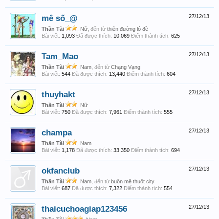
mê số_@
27/12/13
Thần Tài
, Nữ,
đến từ
thiên đường lô đề
Bài viết:
1,093
Đã được thích:
10,069
Điểm thành tích:
625
Tam_Mao
27/12/13
Thần Tài
, Nam,
đến từ
Chạng Vạng
Bài viết:
544
Đã được thích:
13,440
Điểm thành tích:
604
thuyhakt
27/12/13
Thần Tài
, Nữ
Bài viết:
750
Đã được thích:
7,961
Điểm thành tích:
555
champa
27/12/13
Thần Tài
, Nam
Bài viết:
1,178
Đã được thích:
33,350
Điểm thành tích:
694
okfanclub
27/12/13
Thần Tài
, Nam,
đến từ
buôn mê thuột city
Bài viết:
687
Đã được thích:
7,322
Điểm thành tích:
554
thaicuchoagiap123456
27/12/13