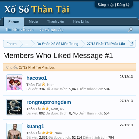
Đăng nhập | Đăng ký
Media
Thành viên
Help Links
Forum
Tìm kiếm diễn đàn
Bài viết gần đây
Forum
...
Dự Đoán Xổ Số Miền Trung
27/12 Phát Tài Phát Lộc
Members Who Liked Message #1
Chủ đề:
27/12 Phát Tài Phát Lộc
hacoso1
28/12/13
Thần Tài
, Nam
Bài viết:
334
Đã được thích:
5,049
Điểm thành tích:
504
rongnuptrongdem
27/12/13
Thần Tài
, Nam, 46
Bài viết:
802
Đã được thích:
8,745
Điểm thành tích:
554
kuang1
27/12/13
Thần Tài
, Nam
Bài viết:
2,881
Đã được thích:
52,114
Điểm thành tích:
794