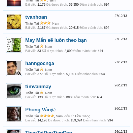
Thần Tài
, Nam
Bài viết:
1,178
Đã được thích:
33,350
Điểm thành tích:
694
tvanhoan
27/12/13
Thần Tài
, Nam
Bài viết:
2,167
Đã được thích:
20,615
Điểm thành tích:
694
May Mắn sẽ luôn theo bạn
27/12/13
Thần Tài
, Nam
Bài viết:
83
Đã được thích:
2,009
Điểm thành tích:
444
hanngocnga
27/12/13
Thần Tài
, Nam
Bài viết:
377
Đã được thích:
5,169
Điểm thành tích:
554
timvanmay
26/12/13
Thần Tài
, Nam
Bài viết:
133
Đã được thích:
888
Điểm thành tích:
404
Phong Vân@
26/12/13
Thần Tài
, Nam,
đến từ
Tiền Giang
Bài viết:
14,176
Đã được thích:
159,324
Điểm thành tích:
994
ThanTaiDenTienDen
26/12/13