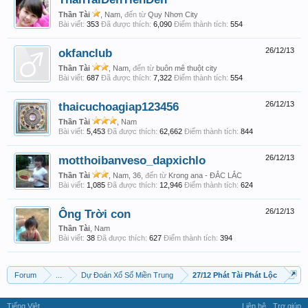
Thần Tài
, Nam,
đến từ
Quy Nhơn City
Bài viết:
353
Đã được thích:
6,090
Điểm thành tích:
554
okfanclub
26/12/13
Thần Tài
, Nam,
đến từ
buôn mê thuột city
Bài viết:
687
Đã được thích:
7,322
Điểm thành tích:
554
thaicuchoagiap123456
26/12/13
Thần Tài
, Nam
Bài viết:
5,453
Đã được thích:
62,662
Điểm thành tích:
844
motthoibanveso_dapxichlo
26/12/13
Thần Tài
, Nam, 36,
đến từ
Krong ana - ĐẮC LẮC
Bài viết:
1,085
Đã được thích:
12,946
Điểm thành tích:
624
Ông Trời con
26/12/13
Thần Tài
, Nam
Bài viết:
38
Đã được thích:
627
Điểm thành tích:
394
Forum
...
Dự Đoán Xổ Số Miền Trung
27/12 Phát Tài Phát Lộc
Tiếng Việt
Liên hệ
Trợ giúp