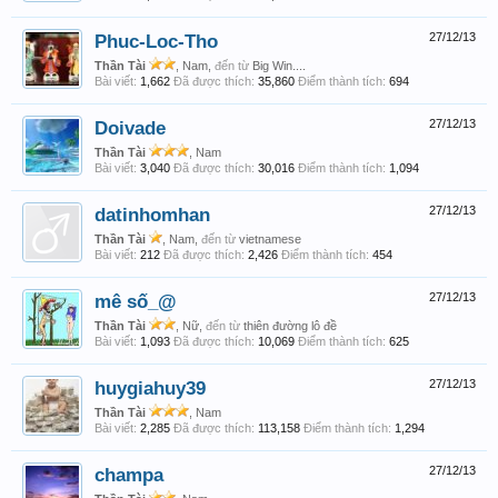
Phuc-Loc-Tho
27/12/13
Thần Tài
, Nam,
đến từ
Big Win....
Bài viết:
1,662
Đã được thích:
35,860
Điểm thành tích:
694
Doivade
27/12/13
Thần Tài
, Nam
Bài viết:
3,040
Đã được thích:
30,016
Điểm thành tích:
1,094
datinhomhan
27/12/13
Thần Tài
, Nam,
đến từ
vietnamese
Bài viết:
212
Đã được thích:
2,426
Điểm thành tích:
454
mê số_@
27/12/13
Thần Tài
, Nữ,
đến từ
thiên đường lô đề
Bài viết:
1,093
Đã được thích:
10,069
Điểm thành tích:
625
huygiahuy39
27/12/13
Thần Tài
, Nam
Bài viết:
2,285
Đã được thích:
113,158
Điểm thành tích:
1,294
champa
27/12/13