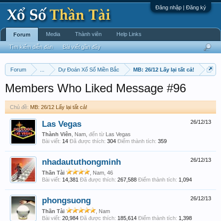
Đăng nhập | Đăng ký
Media
Thành viên
Help Links
Forum
Tìm kiếm diễn đàn
Bài viết gần đây
Forum
...
Dự Đoán Xổ Số Miền Bắc
MB: 26/12 Lấy lại tất cả!
Members Who Liked Message #96
Chủ đề:
MB: 26/12 Lấy lại tất cả!
Las Vegas
26/12/13
Thành Viên
, Nam,
đến từ
Las Vegas
Bài viết:
14
Đã được thích:
304
Điểm thành tích:
359
nhadaututhongminh
26/12/13
Thần Tài
, Nam, 46
Bài viết:
14,381
Đã được thích:
267,588
Điểm thành tích:
1,094
phongsuong
26/12/13
Thần Tài
, Nam
Bài viết:
20,984
Đã được thích:
185,614
Điểm thành tích:
1,398