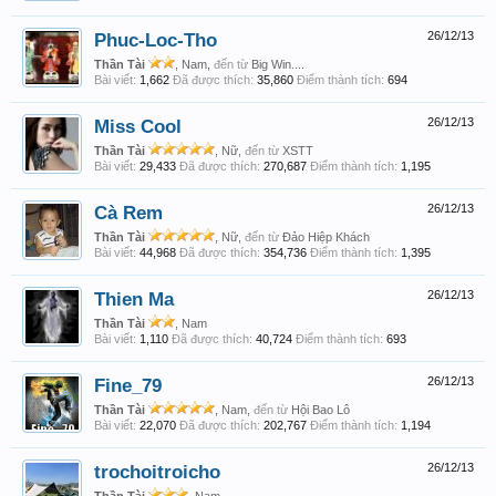
Phuc-Loc-Tho
26/12/13
Thần Tài
, Nam,
đến từ
Big Win....
Bài viết:
1,662
Đã được thích:
35,860
Điểm thành tích:
694
Miss Cool
26/12/13
Thần Tài
, Nữ,
đến từ
XSTT
Bài viết:
29,433
Đã được thích:
270,687
Điểm thành tích:
1,195
Cà Rem
26/12/13
Thần Tài
, Nữ,
đến từ
Đảo Hiệp Khách
Bài viết:
44,968
Đã được thích:
354,736
Điểm thành tích:
1,395
Thien Ma
26/12/13
Thần Tài
, Nam
Bài viết:
1,110
Đã được thích:
40,724
Điểm thành tích:
693
Fine_79
26/12/13
Thần Tài
, Nam,
đến từ
Hội Bao Lô
Bài viết:
22,070
Đã được thích:
202,767
Điểm thành tích:
1,194
trochoitroicho
26/12/13