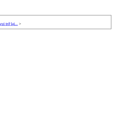
 trở lại...
>