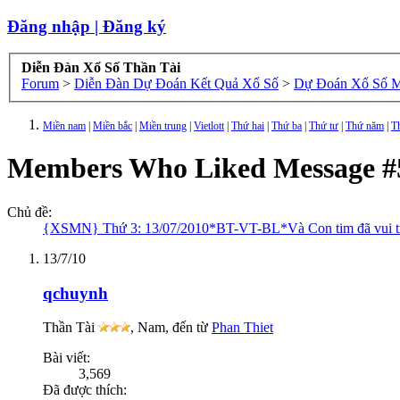
Đăng nhập | Đăng ký
Diễn Đàn Xổ Số Thần Tài
Forum
>
Diễn Đàn Dự Đoán Kết Quả Xổ Số
>
Dự Đoán Xổ Số 
Miền nam
|
Miền bắc
|
Miền trung
|
Vietlott
|
Thứ hai
|
Thứ ba
|
Thứ tư
|
Thứ năm
|
T
Members Who Liked Message #
Chủ đề:
{XSMN} Thứ 3:
13/07/2010*BT-VT-BL*Và Con tim đã vui trở
13/7/10
qchuynh
Thần Tài
, Nam,
đến từ
Phan Thiet
Bài viết:
3,569
Đã được thích: