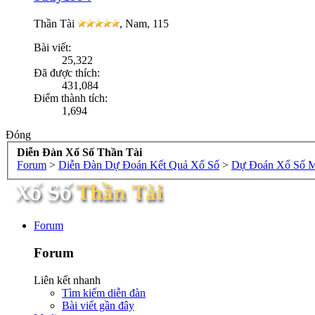
Thần Tài
, Nam, 115
Bài viết:
25,322
Đã được thích:
431,084
Điểm thành tích:
1,694
Đóng
Diễn Đàn Xổ Số Thần Tài
Forum
>
Diễn Đàn Dự Đoán Kết Quả Xổ Số
>
Dự Đoán Xổ Số 
Forum
Forum
Liên kết nhanh
Tìm kiếm diễn đàn
Bài viết gần đây