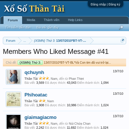
Đăng nhập | Đăng ký
Media
Thành viên
Help Links
Forum
Tìm kiếm diễn đàn
Bài viết gần đây
Forum
...
{XSMN} Thứ 3:
13/07/2010*BT-VT-BL*Và Con tim đã vui trở lại...
Members Who Liked Message #41
Chủ đề:
{XSMN} Thứ 3:
13/07/2010*BT-VT-BL*Và Con tim đã vui trở lại...
qchuynh
13/7/10
Thần Tài
, Nam,
đến từ
Phan Thiet
Bài viết:
3,569
Đã được thích:
43,043
Điểm thành tích:
1,094
Phihoatac
13/7/10
Thần Tài
, Nam
Bài viết:
1,908
Đã được thích:
10,986
Điểm thành tích:
1,024
giaimagiacmo
13/7/10
Thần Tài
, Nam,
đến từ
Núi Chứa Chan
Bài viết:
2,242
Đã được thích:
11,692
Điểm thành tích:
1,024