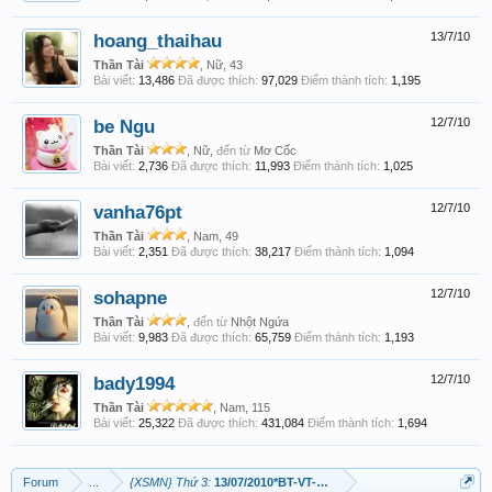
hoang_thaihau
13/7/10
Thần Tài
, Nữ, 43
Bài viết:
13,486
Đã được thích:
97,029
Điểm thành tích:
1,195
be Ngu
12/7/10
Thần Tài
, Nữ,
đến từ
Mơ Cốc
Bài viết:
2,736
Đã được thích:
11,993
Điểm thành tích:
1,025
vanha76pt
12/7/10
Thần Tài
, Nam, 49
Bài viết:
2,351
Đã được thích:
38,217
Điểm thành tích:
1,094
sohapne
12/7/10
Thần Tài
,
đến từ
Nhột Ngứa
Bài viết:
9,983
Đã được thích:
65,759
Điểm thành tích:
1,193
bady1994
12/7/10
Thần Tài
, Nam, 115
Bài viết:
25,322
Đã được thích:
431,084
Điểm thành tích:
1,694
Forum
...
{XSMN} Thứ 3:
13/07/2010*BT-VT-BL*Và Con tim đã vui trở lại...