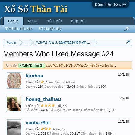
Đăng nhập | Đăng ký
Media
Thành viên
Help Links
Forum
Tìm kiếm diễn đàn
Bài viết gần đây
Forum
...
{XSMN} Thứ 3:
13/07/2010*BT-VT-BL*Và Con tim đã vui trở lại...
Members Who Liked Message #24
Chủ đề:
{XSMN} Thứ 3:
13/07/2010*BT-VT-BL*Và Con tim đã vui trở lại...
kimhoa
13/7/10
Thần Tài
, Nam,
đến từ
Saigon
Bài viết:
294
Đã được thích:
3,632
Điểm thành tích:
904
hoang_thaihau
12/7/10
Thần Tài
, Nữ, 43
Bài viết:
13,486
Đã được thích:
97,029
Điểm thành tích:
1,195
vanha76pt
12/7/10
Thần Tài
, Nam, 49
Bài viết:
2,351
Đã được thích:
38,217
Điểm thành tích:
1,094