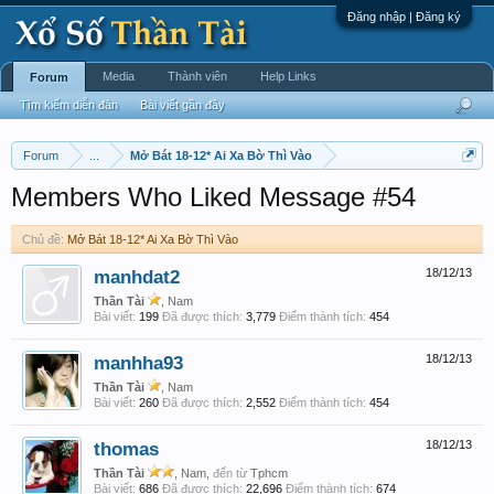
Đăng nhập | Đăng ký
Media
Thành viên
Help Links
Forum
Tìm kiếm diễn đàn
Bài viết gần đây
Forum
...
Mở Bát 18-12* Ai Xa Bờ Thì Vào
Members Who Liked Message #54
Chủ đề:
Mở Bát 18-12* Ai Xa Bờ Thì Vào
manhdat2
18/12/13
Thần Tài
, Nam
Bài viết:
199
Đã được thích:
3,779
Điểm thành tích:
454
manhha93
18/12/13
Thần Tài
, Nam
Bài viết:
260
Đã được thích:
2,552
Điểm thành tích:
454
thomas
18/12/13
Thần Tài
, Nam,
đến từ
Tphcm
Bài viết:
686
Đã được thích:
22,696
Điểm thành tích:
674