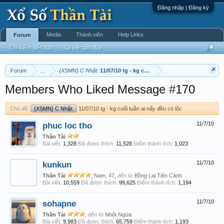
Đăng nhập | Đăng ký
Media
Thành viên
Help Links
Forum
Tìm kiếm diễn đàn
Bài viết gần đây
Forum
...
{XSMN} C Nhật:
11/07/10 tg - kg cuối tuần ai nấy đều có lộc
Members Who Liked Message #170
Chủ đề:
{XSMN} C Nhật:
11/07/10 tg - kg cuối tuần ai nấy đều có lộc
phuc loc tho
11/7/10
Thần Tài
Bài viết:
1,328
Đã được thích:
11,528
Điểm thành tích:
1,023
kunkun
11/7/10
Thần Tài
, Nam, 47,
đến từ
Bồng Lai Tiên Cảnh
Bài viết:
10,559
Đã được thích:
99,625
Điểm thành tích:
1,194
sohapne
11/7/10
Thần Tài
,
đến từ
Nhột Ngứa
Bài viết:
9,983
Đã được thích:
65,759
Điểm thành tích:
1,193