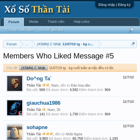
Đăng nhập | Đăng ký
Media
Thành viên
Help Links
Forum
Tìm kiếm diễn đàn
Bài viết gần đây
Forum
...
{XSMN} C Nhật:
11/07/10 tg - kg cuối tuần ai nấy đều có lộc
Members Who Liked Message #5
Chủ đề:
{XSMN} C Nhật:
11/07/10 tg - kg cuối tuần ai nấy đều có lộc
Do^ng Ta`
11/7/10
Thần Tài
, Nam,
đến từ
Đào hoa đảo
Bài viết:
569
Đã được thích:
4,592
Điểm thành tích:
904
giauchua1986
11/7/10
Thần Tài
, Nam, 35
Bài viết:
141
Đã được thích:
1,730
Điểm thành tích:
904
sohapne
11/7/10
Thần Tài
,
đến từ
Nhột Ngứa
Bài viết:
9,983
Đã được thích:
65,759
Điểm thành tích:
1,193