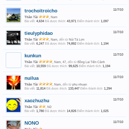
trochoitroicho
11/7/10
Thần Tài
, Nam
Bài viết:
4,634
Đã được thích:
43,971
Điểm thành tích:
1,097
tieulyphidao
11/7/10
Thần Tài
, Nam,
đến từ
Núi Tà Lơn
Bài viết:
6,247
Đã được thích:
74,892
Điểm thành tích:
1,194
kunkun
11/7/10
Thần Tài
, Nam, 47,
đến từ
Bồng Lai Tiên Cảnh
Bài viết:
10,559
Đã được thích:
99,625
Điểm thành tích:
1,194
nuilua
11/7/10
Thần Tài
, Nam,
đến từ
phu nhuan
Bài viết:
11,814
Đã được thích:
133,447
Điểm thành tích:
1,294
xaozhuzhu
11/7/10
Thần Tài
, Nữ
Bài viết:
1,780
Đã được thích:
14,826
Điểm thành tích:
1,025
NONO
11/7/10