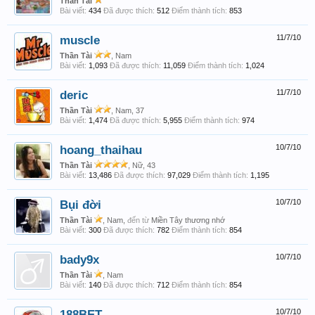
Thần Tài
Bài viết:
434
Đã được thích:
512
Điểm thành tích:
853
muscle
11/7/10
Thần Tài
, Nam
Bài viết:
1,093
Đã được thích:
11,059
Điểm thành tích:
1,024
deric
11/7/10
Thần Tài
, Nam, 37
Bài viết:
1,474
Đã được thích:
5,955
Điểm thành tích:
974
hoang_thaihau
10/7/10
Thần Tài
, Nữ, 43
Bài viết:
13,486
Đã được thích:
97,029
Điểm thành tích:
1,195
Bụi đời
10/7/10
Thần Tài
, Nam,
đến từ
Miền Tây thương nhớ
Bài viết:
300
Đã được thích:
782
Điểm thành tích:
854
bady9x
10/7/10
Thần Tài
, Nam
Bài viết:
140
Đã được thích:
712
Điểm thành tích:
854
188BET
10/7/10