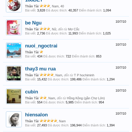
Thần Tài
, Nam, 40
Bài viết:
3,828
Đã được thích:
40,357
Điểm thành tích:
1,094
be Ngu
10/7/10
Thần Tài
, Nữ,
đến từ
Mơ Cốc
Bài viết:
2,736
Đã được thích:
11,993
Điểm thành tích:
1,025
nuoi_ngoctrai
10/7/10
Thần Tài
Bài viết:
434
Đã được thích:
722
Điểm thành tích:
853
thay3 mu rua
10/7/10
Thần Tài
, Nam,
đến từ
T P hochiminh
Bài viết:
15,432
Đã được thích:
199,486
Điểm thành tích:
1,294
cubin
10/7/10
Thần Tài
, Nam,
đến từ
Hồng Kông (gần Chợ Lớn)
Bài viết:
554
Đã được thích:
5,985
Điểm thành tích:
954
hiensalon
10/7/10
Thần Tài
, Nam
Bài viết:
27,493
Đã được thích:
196,944
Điểm thành tích:
1,394