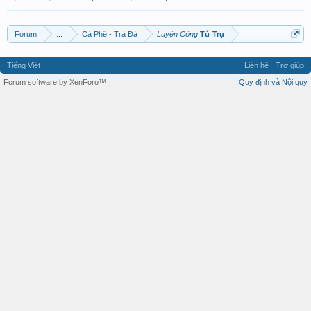
Forum
...
Cà Phê - Trà Đá
Luyện Công
Tứ Trụ
Tiếng Việt
Liên hệ
Trợ giúp
Forum software by XenForo™
Quy định và Nội quy