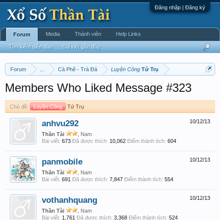
Đăng nhập | Đăng ký
Media
Thành viên
Help Links
Forum
Tìm kiếm diễn đàn
Bài viết gần đây
Forum
...
Cà Phê - Trà Đá
Luyện Công
Tứ Trụ
Members Who Liked Message #323
Chủ đề:
Luyện Công
Tứ Trụ
anhvu292
10/12/13
Thần Tài
, Nam
Bài viết:
673
Đã được thích:
10,062
Điểm thành tích:
604
panmobile
10/12/13
Thần Tài
, Nam
Bài viết:
691
Đã được thích:
7,847
Điểm thành tích:
554
vothanhquang
10/12/13
Thần Tài
, Nam
Bài viết:
1,761
Đã được thích:
3,368
Điểm thành tích:
524